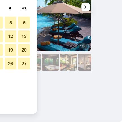
ส.
อา.
5
6
12
13
1/25
อื่น ๆ
19
20
26
27
สปา