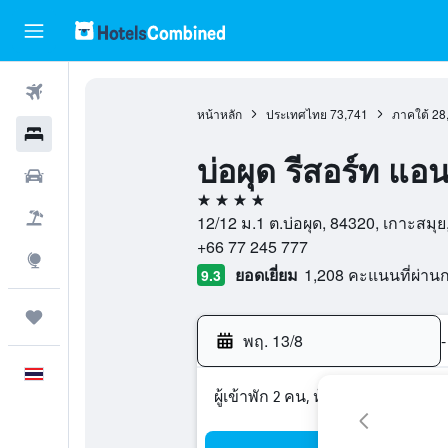
ตั๋วเครื่องบิน
หน้าหลัก
ประเทศไทย
73,741
ภาคใต้
28
โรงแรม
บ่อผุด รีสอร์ท แอ
รถเช่า
4 ดาว
เที่ยวบิน+โรงแรม
12/12 ม.1 ต.บ่อผุด, 84320, เกาะสมุ
+66 77 245 777
สำรวจ
ยอดเยี่ยม
1,208 คะแนนที่ผ่า
9.3
ทริป
พฤ. 13/8
-
ภาษาไทย
ผู้เข้าพัก 2 คน, ห้องพัก 1 ห้อง