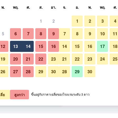
หา
พ.
พฤ.
ศ.
ส.
อา.
จ.
อ.
พ.
พฤ.
ศ.
1
2
1
2
3
4
ี่สุด ราคาต่อคืน
5
6
7
8
9
7
8
9
10
11
สระว่ายน้ำ
หมด (ต่อคืน)
12
13
14
15
16
14
15
16
17
18
5,475
เช็คดีล
19
20
21
22
23
21
22
23
24
25
26
27
28
29
30
28
29
30
รูปภาพของ บ่อผุด รีสอร์ท แอนด์ 
5,493
เช็คดีล
5,552
เช็คดีล
ลี่ย
สูงกว่า
ขึ้นอยู่กับราคาเฉลี่ยของโรงแรมระดับ 3 ดาว
นด์ สปา 35 รายการ