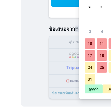
ค้น
จ.
อ.
฿5,475
ข้อเสนอจาก
/
ราคาที่ถูกท
3
4
ผู้ให้บริการ
ทั้ง
10
11
฿
17
18
24
25
฿
31
฿
ถูกกว่า
เฉ
ข้อเสนอเพิ่มเติมจาก บ่อผุด รีสอร์ท แอ