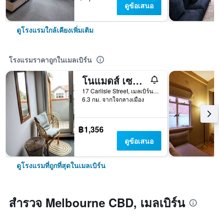
ดูข้อเสนอ
ดูโรงแรมใกล้เคียงเพิ่มเติม
โรงแรมราคาถูกในเมลเบิร์น
โนแมดส์ เซนต์ กิลดา โฮสเทล
17 Carlisle Street, เมลเบิร์น, VIC, ออสเตรเลีย
6.3 กม. จากใจกลางเมือง
฿1,356
ดูข้อเสนอ
ดูโรงแรมที่ถูกที่สุดในเมลเบิร์น
สำรวจ Melbourne CBD, เมลเบิร์น