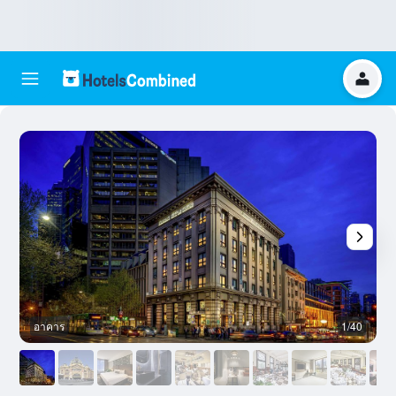
อาคาร
1/40
อ