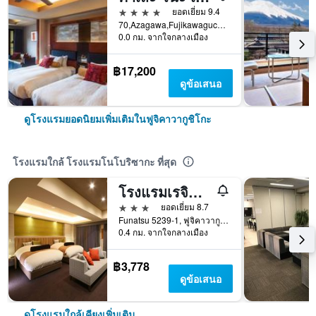
4 ดาว
ยอดเยี่ยม 9.4
70,Azagawa,Fujikawaguchiko-cho,Minamitsuru-gun, ฟูจิคาวากูชิโกะ, ญี่ปุ่น
0.0 กม. จากใจกลางเมือง
฿17,200
ดูข้อเสนอ
ดูโรงแรมยอดนิยมเพิ่มเติมในฟูจิคาวากูชิโกะ
โรงแรมใกล้ โรงแรมโนโบริซากะ ที่สุด
โรงแรมเรจินา คาวากูชิโกะ
3 ดาว
ยอดเยี่ยม 8.7
Funatsu 5239-1, ฟูจิคาวากูชิโกะ, ญี่ปุ่น
0.4 กม. จากใจกลางเมือง
฿3,778
ดูข้อเสนอ
ดูโรงแรมใกล้เคียงเพิ่มเติม