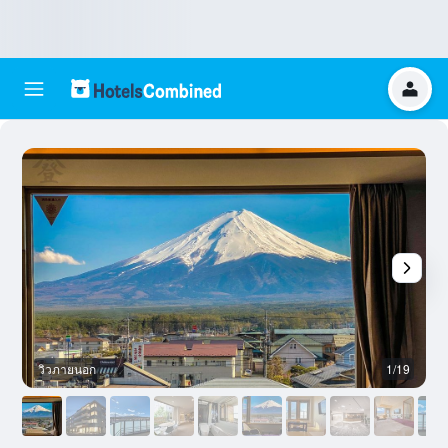
วิวภายนอก
1/19