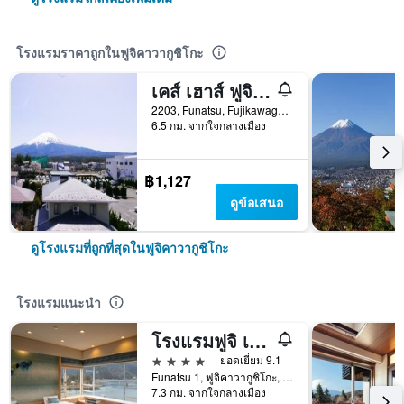
โรงแรมราคาถูกในฟูจิคาวากูชิโกะ
เคส์ เฮาส์ ฟูจิ วิว - โฮสเทล
2203, Funatsu, Fujikawaguchiko-machi Minamitsuru-gun, ฟูจิคาวากูชิโกะ, ญี่ปุ่น
6.5 กม. จากใจกลางเมือง
฿1,127
ดูข้อเสนอ
ดูโรงแรมที่ถูกที่สุดในฟูจิคาวากูชิโกะ
โรงแรมแนะนำ
โรงแรมฟูจิ เลค
4 ดาว
ยอดเยี่ยม 9.1
Funatsu 1, ฟูจิคาวากูชิโกะ, ญี่ปุ่น
7.3 กม. จากใจกลางเมือง