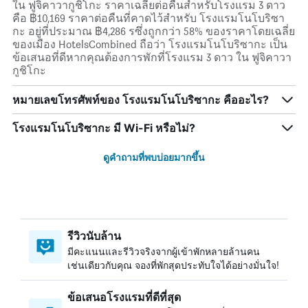
ใน ฟูจิคาวากูชิโกะ ราคาเฉลี่ยต่อคืนสำหรับโรงแรม 3 ดาว
คือ ฿10,169 ราคาต่อคืนที่คาดไว้สำหรับ โรงแรมโนโบริซา
กะ อยู่ที่ประมาณ ฿4,286 รซึ่งถูกกว่า 58% ของราคาโดยเฉลี่ย
ของเมือง HotelsCombined ถือว่า โรงแรมโนโบริซากะ เป็น
ข้อเสนอที่ดีหากคุณต้องการพักที่โรงแรม 3 ดาว ใน ฟูจิคาวา
กูชิโกะ
หมายเลขโทรศัพท์ของ โรงแรมโนโบริซากะ คืออะไร?
โรงแรมโนโบริซากะ มี Wi-Fi หรือไม่?
ดูคำถามที่พบบ่อยมากขึ้น
รีวิวนับล้าน
มีคะแนนและรีวิวจริงจากผู้เข้าพักหลายล้านคน
เช่นเดียวกับคุณ จองที่พักสุดประทับใจได้อย่างมั่นใจ!
ข้อเสนอโรงแรมที่ดีที่สุด