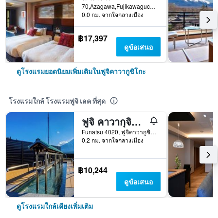
70,Azagawa,Fujikawaguchiko-cho,Minamitsuru-gun, ฟูจิคาวากูชิโกะ, ญี่ปุ่น
0.0 กม. จากใจกลางเมือง
฿17,397
ดูข้อเสนอ
ดูโรงแรมยอดนิยมเพิ่มเติมในฟูจิคาวากูชิโกะ
โรงแรมใกล้ โรงแรมฟูจิ เลค ที่สุด
ฟูจิ คาวากุจิโกะ ออนเซ็น โคนันโซ
Funatsu 4020, ฟูจิคาวากูชิโกะ, ญี่ปุ่น
0.2 กม. จากใจกลางเมือง
฿10,244
ดูข้อเสนอ
ดูโรงแรมใกล้เคียงเพิ่มเติม