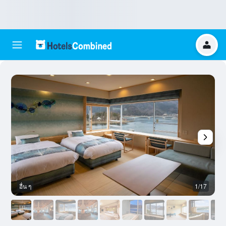
อื่น ๆ
1/17
อ