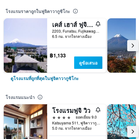
โรงแรมราคาถูกในฟูจิคาวากูชิโกะ
เคส์ เฮาส์ ฟูจิ วิว - โฮสเทล
2203, Funatsu, Fujikawaguchiko-machi Minamitsuru-gun, ฟูจิคาวากูชิโกะ, ญี่ปุ่น
6.5 กม. จากใจกลางเมือง
฿1,133
ดูข้อเสนอ
ดูโรงแรมที่ถูกที่สุดในฟูจิคาวากูชิโกะ
โรงแรมแนะนำ
โรงแรมฟูจิ วิว
4 ดาว
ยอดเยี่ยม 9.0
Katsuyama 511, ฟูจิคาวากูชิโกะ, ญี่ปุ่น
5.0 กม. จากใจกลางเมือง