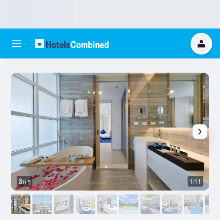
อื่น ๆ
1/11
อ