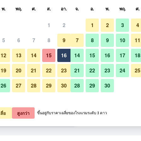
หา
พ.
พฤ.
ศ.
ส.
อา.
จ.
อ.
พ.
พฤ.
ศ.
1
2
1
2
3
4
สุด ราคาต่อคืน
5
6
7
8
9
7
8
9
10
11
อื่น ๆ
หมด (ต่อคืน)
12
13
14
15
16
14
15
16
17
18
฿749
เช็คดีล
19
20
21
22
23
21
22
23
24
25
26
27
28
29
30
28
29
30
รูปภาพของ เดอะ บีช ฟร้อนท์ รีสอร
฿803
เช็คดีล
฿863
เช็คดีล
ลี่ย
สูงกว่า
ขึ้นอยู่กับราคาเฉลี่ยของโรงแรมระดับ 3 ดาว
ีสอร์ท, พัทยา 21 รายการ