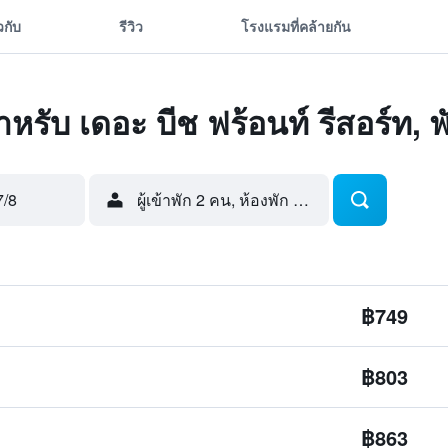
ยวกับ
รีวิว
โรงแรมที่คล้ายกัน
สำหรับ เดอะ บีช ฟร้อนท์ รีสอร์ท, 
7/8
ผู้เข้าพัก 2 คน, ห้องพัก 1 ห้อง
฿749
฿803
฿863