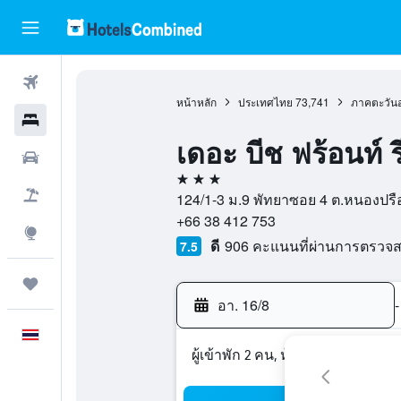
ตั๋วเครื่องบิน
หน้าหลัก
ประเทศไทย
73,741
ภาคตะวัน
โรงแรม
เดอะ บีช ฟร้อนท์ ร
รถเช่า
3 ดาว
เที่ยวบิน+โรงแรม
124/1-3 ม.9 พัทยาซอย 4 ต.หนองปรือ 
+66 38 412 753
สำรวจ
ดี
906 คะแนนที่ผ่านการตรวจ
7.5
ทริป
อา. 16/8
-
ภาษาไทย
ผู้เข้าพัก 2 คน, ห้องพัก 1 ห้อง