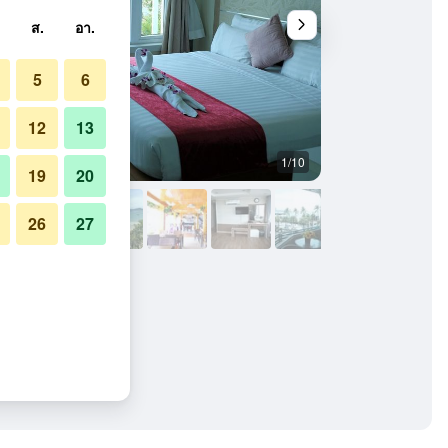
ส.
อา.
5
6
12
13
1/10
ห้องนอน
19
20
26
27
์ท, พัทยา