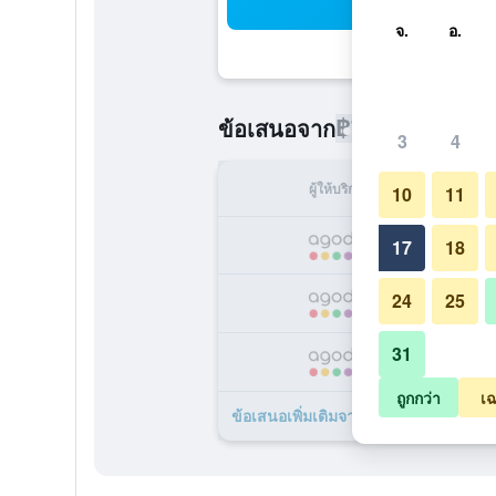
ค้น
จ.
อ.
฿749
ข้อเสนอจาก
/
ราคาที่ถูกที่
3
4
ผู้ให้บริการ
ทั้ง
10
11
17
18
24
25
31
ถูกกว่า
เฉ
ข้อเสนอเพิ่มเติมจาก เดอะ บีช ฟร้อนท์ ร