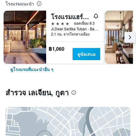
โรงแรมแนะนำ
โรงแรมแฮร์ริส คูตา ตูบัน บาหลี
4 ดาว
ยอดเยี่ยม 8.3
Jl.Dewi Sartika Tuban - Bali, Indonesia, 3, กูตา, อินโดนีเซีย
2.1 กม. จากใจกลางเมือง
฿1,060
ดูข้อเสนอ
ดูโรงแรมที่แนะนำอื่น ๆ
สำรวจ เลเจียน, กูตา