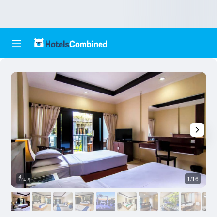
อื่น ๆ
1/16
อ