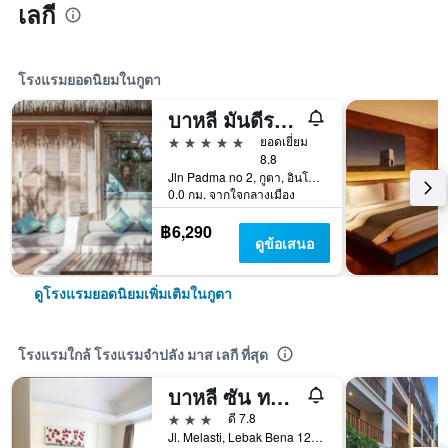
เลกี
โรงแรมยอดนิยมในกูตา
บาหลี มันดีรา บีช รีสอร์ท & สปา
5 ดาว
ยอดเยี่ยม
8.8
Jln Padma no 2, กูตา, อินโดนีเซีย
0.0 กม. จากใจกลางเมือง
฿6,290
ดูข้อเสนอ
ดูโรงแรมยอดนิยมเพิ่มเติมในกูตา
โรงแรมใกล้ โรงแรมจำปลัง มาส เลกี ที่สุด
บาหลี ซัน ทรอปิคอล โรงแรมแอนด์สปา
3 ดาว
ดี 7.8
Jl. Melasti, Lebak Bena 123, กูตา, อินโดนีเซีย