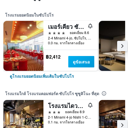
โรงแรมยอดนิยมในซัปโปโร
เมอร์เคียว ซัปโปโร
4 ดาว
ยอดเยี่ยม 8.6
2-4 Minami 4-jo, ซัปโปโร, ญี่ปุ่น
0.0 กม. จากใจกลางเมือง
฿2,412
ดูข้อเสนอ
ดูโรงแรมยอดนิยมเพิ่มเติมในซัปโปโร
โรงแรมใกล้ โรงแรมคอมฟอร์ต ซัปโปโร ซูซูคิโนะ ที่สุด
โรงแรมไดวะ รอยเน็ต ซัปโปโร-สุสุกิโนะ
3 ดาว
ยอดเยี่ยม 8.9
2-1 Minami 4-jo Nishi 1-Chome Chuo-ku, ซัปโปโร, ญี่ปุ่น
0.1 กม. จากใจกลางเมือง