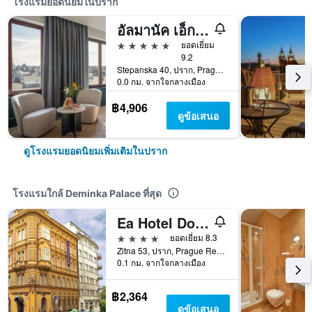
โรงแรมยอดนิยมในปราก
อัลมานัค เอ็กซ์ อัลครอน ปราก
5 ดาว
ยอดเยี่ยม
9.2
Stepanska 40, ปราก, Prague Region, สาธารณรัฐเช็ก
0.0 กม. จากใจกลางเมือง
฿4,906
ดูข้อเสนอ
ดูโรงแรมยอดนิยมเพิ่มเติมในปราก
โรงแรมใกล้ Deminka Palace ที่สุด
Ea Hotel Downtown
4 ดาว
ยอดเยี่ยม 8.3
Zitna 53, ปราก, Prague Region, สาธารณรัฐเช็ก
0.1 กม. จากใจกลางเมือง
฿2,364
ดูข้อเสนอ