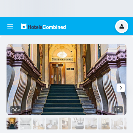
บันได
1/24
ห