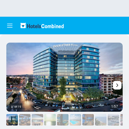
อาคาร
1/57