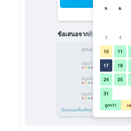
ค้น
จ.
อ.
฿1,992
ข้อเสนอจาก
/
ราคาที่ถูกท
3
4
ผู้ให้บริการ
ทั้ง
10
11
฿
17
18
24
25
฿
31
฿
ถูกกว่า
เฉ
ข้อเสนอเพิ่มเติมจาก Taksim Metropa