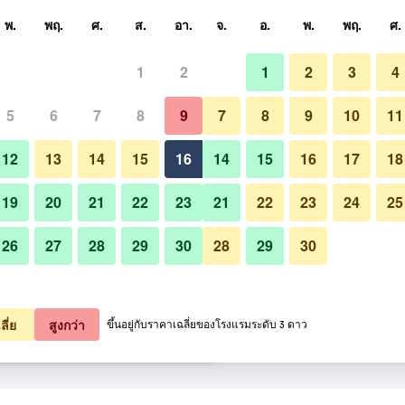
หา
พ.
พฤ.
ศ.
ส.
อา.
จ.
อ.
พ.
พฤ.
ศ.
1
2
1
2
3
4
ี่สุด ราคาต่อคืน
5
6
7
8
9
7
8
9
10
11
เลานจ์
หมด (ต่อคืน)
12
13
14
15
16
14
15
16
17
18
1,992
เช็คดีล
19
20
21
22
23
21
22
23
24
25
26
27
28
29
30
28
29
30
รูปภาพของ Taksim Metropark Ho
2,054
เช็คดีล
2,145
เช็คดีล
ลี่ย
สูงกว่า
ขึ้นอยู่กับราคาเฉลี่ยของโรงแรมระดับ 3 ดาว
rk Hotel 30 รายการ