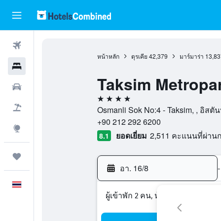
ตั๋วเครื่องบิน
หน้าหลัก
ตุรเคีย
42,379
มาร์มาร่า
13,83
โรงแรม
Taksim Metropar
รถเช่า
4 ดาว
เที่ยวบิน+โรงแรม
Osmanli Sok No:4 - Taksim, , อิสตันบู
+90 212 292 6200
สำรวจ
ยอดเยี่ยม
2,511 คะแนนที่ผ่า
8.1
ทริป
อา. 16/8
-
ภาษาไทย
ผู้เข้าพัก 2 คน, ห้องพัก 1 ห้อง