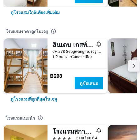
ดูโรงแรมใกล้เคียงเพิ่มเติม
โรงแรมราคาถูกในเจจู
ลินเดน เกสท์เฮ้าส์
6F, 278 Seogwang-ro, เจจู, เกาหลีใต้
1.2 กม. จากใจกลางเมือง
฿298
ดูข้อเสนอ
ดูโรงแรมที่ถูกที่สุดในเจจู
โรงแรมแนะนำ
โรงแรมสกายพาร์ค เชจู 1
4 ดาว
ยอดเยี่ยม 8.4