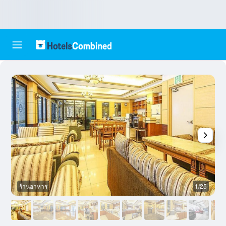
ร้านอาหาร
1/25
ล