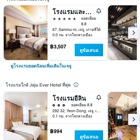
โรงแรมและคาสิโนเชจูซัน
5 ดาว
ยอดเยี่ยม
8.8
67, Sammu-ro, เจจู, เกาหลีใต้
0.0 กม. จากใจกลางเมือง
฿3,507
ดูข้อเสนอ
ดูโรงแรมยอดนิยมเพิ่มเติมในเจจู
โรงแรมใกล้ Jeju Ever Hotel ที่สุด
โรงแรมอีลิน
ให้ 3 ดาว
ยอดเยี่ยม 8.8
292-32, Yeon-Dong, เจจู, เกาหลีใต้
0.1 กม. จากใจกลางเมือง
฿994
ดูข้อเสนอ