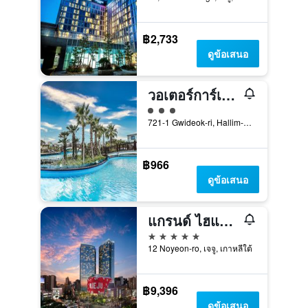
฿2,733
ดูข้อเสนอ
วอเตอร์การ์เด้นรีสอร์ท
ให้ 3 ดาว
721-1 Gwideok-ri, Hallim-Eub, เจจู, เกาหลีใต้
฿966
ดูข้อเสนอ
แกรนด์ ไฮแอท จีจู
5 ดาว
12 Noyeon-ro, เจจู, เกาหลีใต้
฿9,396
ดูข้อเสนอ