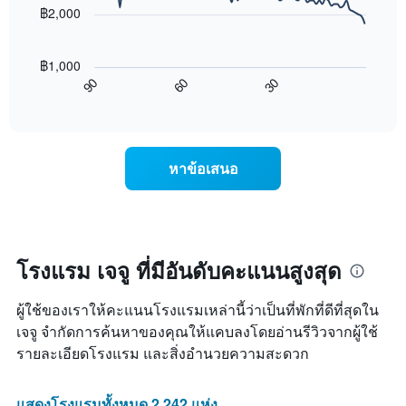
points.
ดาว
฿2,000
3
แผนภูมิ
วัน
แผนภูมิ
มี
ที่
ต่อ
แกน
ผ่าน
฿1,000
ไป
Y
มา
60
30
90
นี้
End
1
โดย
of
แสดง
แกน
interactive
รวบรวม
การ
chart
แสดง
ตาม
เปลี่ยนแปลง
ราคา
ระดับ
ของ
เฉลี่ย
หาข้อเสนอ
ดาว
ราคา
ของ
แผนภูมิ
ห้อง
ห้อง
มี
พัก
พัก
แกน
เมื่อ
คืน
X
ใกล้
นี้
1
ถึง
โรงแรม เจจู ที่มีอันดับคะแนนสูงสุด
ซึ่ง
แกน
วัน
พบใน
แสดง
ที่
3
หมวด
ผู้ใช้ของเราให้คะแนนโรงแรมเหล่านี้ว่าเป็นที่พักที่ดีที่สุดใน
เข้า
วัน
หมู่
พัก
เจจู จำกัดการค้นหาของคุณให้แคบลงโดยอ่านรีวิวจากผู้ใช้
ที่
โรงแรม
แผนภูมิ
รายละเอียดโรงแรม และสิ่งอำนวยความสะดวก
ผ่าน
ตาม
มี
มา
จำนวน
แกน
ดาว
X
แสดงโรงแรมทั้งหมด 2,242 แห่ง