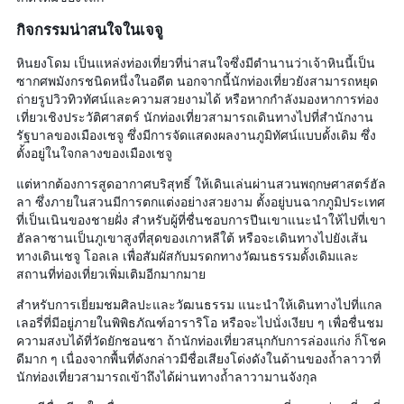
กิจกรรมน่าสนใจในเจจู
หินยงโดม เป็นแหล่งท่องเที่ยวที่น่าสนใจซึ่งมีตำนานว่าเจ้าหินนี้เป็น
ซากศพมังกรชนิดหนึ่งในอดีต นอกจากนี้นักท่องเที่ยวยังสามารถหยุด
ถ่ายรูปวิวทิวทัศน์และความสวยงามได้ หรือหากกำลังมองหาการท่อง
เที่ยวเชิงประวัติศาสตร์ นักท่องเที่ยวสามารถเดินทางไปที่สำนักงาน
รัฐบาลของเมืองเชจู ซึ่งมีการจัดแสดงผลงานภูมิทัศน์แบบดั้งเดิม ซึ่ง
ตั้งอยู่ในใจกลางของเมืองเชจู
แต่หากต้องการสูดอากาศบริสุทธิ์ ให้เดินเล่นผ่านสวนพฤกษศาสตร์ฮัล
ลา ซึ่งภายในสวนมีการตกแต่งอย่างสวยงาม ตั้งอยู่บนฉากภูมิประเทศ
ที่เป็นเนินของชายฝั่ง สำหรับผู้ที่ชื่นชอบการปีนเขาแนะนำให้ไปที่เขา
ฮัลลาซานเป็นภูเขาสูงที่สุดของเกาหลีใต้ หรือจะเดินทางไปยังเส้น
ทางเดินเชจู โอลเล เพื่อสัมผัสกับมรดกทางวัฒนธรรมดั้งเดิมและ
สถานที่ท่องเที่ยวเพิ่มเติมอีกมากมาย
สำหรับการเยี่ยมชมศิลปะและวัฒนธรรม แนะนำให้เดินทางไปที่แกล
เลอรี่ที่มีอยู่ภายในพิพิธภัณฑ์อาราริโอ หรือจะไปนั่งเงียบ ๆ เพื่อชื่นชม
ความสงบได้ที่วัดยักชอนซา ถ้านักท่องเที่ยวสนุกกับการล่องแก่ง ก็โชค
ดีมาก ๆ เนื่องจากพื้นที่ดังกล่าวมีชื่อเสียงโด่งดังในด้านของถ้ำลาวาที่
นักท่องเที่ยวสามารถเข้าถึงได้ผ่านทางถ้ำลาวามานจังกุล