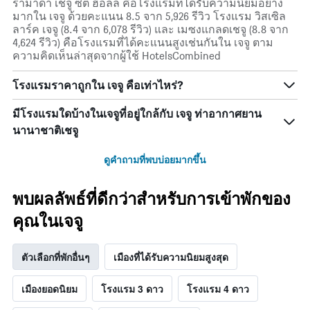
รามาดา เชจู ซิตี้ ฮอลล์ คือโรงแรมที่ได้รับความนิยมอย่าง
มากใน เจจู ด้วยคะแนน 8.5 จาก 5,926 รีวิว โรงแรม วิสเซิล
ลาร์ค เจจู (8.4 จาก 6,078 รีวิว) และ เมซงแกลดเชจู (8.8 จาก
4,624 รีวิว) คือโรงแรมที่ได้คะแนนสูงเช่นกันใน เจจู ตาม
ความคิดเห็นล่าสุดจากผู้ใช้ HotelsCombined
โรงแรมราคาถูกใน เจจู คือเท่าไหร่?
มีโรงแรมใดบ้างในเจจูที่อยู่ใกล้กับ เจจู ท่าอากาศยาน
นานาชาติเชจู
ดูคำถามที่พบบ่อยมากขึ้น
พบผลลัพธ์ที่ดีกว่าสำหรับการเข้าพักของ
คุณในเจจู
ตัวเลือกที่พักอื่นๆ
เมืองที่ได้รับความนิยมสูงสุด
เมืองยอดนิยม
โรงแรม 3 ดาว
โรงแรม 4 ดาว