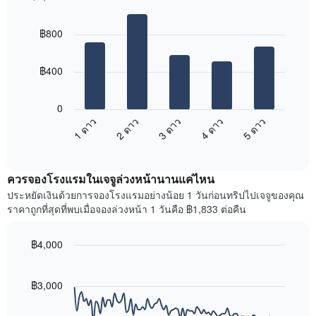
ใน
ดง
Bar
Chart
ช่วง
graphic.
ราคา
chart
3
฿800
with
เฉลี่ย
วัน
5
ของ
ที่
bars.
ห้อง
ผ่าน
฿400
พัก
มา
แผนภูมิ
โดย
ต่อ
0
รวบรวม
ไป
1 ดาว
2 ดาว
3 ดาว
4 ดาว
5 ดาว
ตาม
นี้
ระดับ
End
แสดง
of
ดาว
ราคา
interactive
แผนภูมิ
เฉลี่ย
chart
มี
ควรจองโรงแรมในเจจูล่วงหน้านานแค่ไหน
ของ
แกน
ห้อง
ประหยัดเงินด้วยการจองโรงแรมอย่างน้อย 1 วันก่อนทริปไปเจจูของคุณ
X
พัก
ราคาถูกที่สุดที่พบเมื่อจองล่วงหน้า 1 วันคือ ฿1,833 ต่อคืน
1
ใน
แกน
สุด
แสดง
฿4,000
สัปดาห์
หมวด
นี้
Line
Chart
หมู่
graphic.
chart
ที่
โรงแรม
with
฿3,000
พบ
90
ตาม
ใน
data
จำนวน
ช่วง