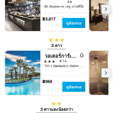
8.8
80, Noyeon-ro, เจจู, เกาหลีใต้
฿3,817
ดูข้อเสนอ
3 ดาว
3 ดาว
วอเตอร์การ์เด้นรีสอร์ท
ให้ 3 ดาว
ดี 7.6
721-1 Gwideok-ri, Hallim-Eub, เจจู, เกาหลีใต้
฿966
ดูข้อเสนอ
2 ดาว
2 ดาวและน้อยกว่า