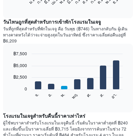
ม.ค.
ก.พ.
มี.ค.
เม.ย.
พ.ค.
มิ.ย.
ก.ค.
ส.ค.
ก.ย.
ต.ค.
พ.ย.
ธ.ค.
ต่อ
End
of
ไป
interactive
นี้
chart
แสดง
วันไหนถูกที่สุดสำหรับการเข้าพักโรงแรมในเจจู
ราคา
วันที่ถูกที่สุดสำหรับที่พักในเจจู คือ วันพุธ (฿746) ในทางกลับกัน ผู้เดิน
เฉลี่ย
ทางคาดหวังได้ว่าจะจ่ายสูงสุดในวันอาทิตย์ ซึ่งราคาเฉลี่ยต่อคืนอยู่ที่
ของ
฿6,209
ห้อง
พัก
฿7,500
ใน
Bar
แต่ละ
Chart
graphic.
฿5,000
chart
เดือน
with
แผนภูมิ
7
฿2,500
มี
bars.
แกน
0
X
แผนภูมิ
ศ.
พฤ.
พ.
อ.
จ.
อา.
ส.
1
ต่อ
End
แกน
of
ไป
interactive
แสดง
นี้
chart
เดือน
แสดง
โรงแรมในเจจูสำหรับคืนนี้ราคาเท่าไหร่
แผนภูมิ
ราคา
ผู้ใช้พบราคาสำหรับโรงแรมในเจจูคืนนี้ เริ่มต้นในราคาต่ำสุดที่ ฿240
มี
เฉลี่ย
และเพิ่มขึ้นเป็นราคาเฉลี่ยที่ ฿3,715 โดยอิงจากการค้นหาในช่วง 72
แกน
ของ
ชั่วโมงที่ผ่านมา ราคาเริ่มต้นที่ ฿484 สำหรับโรงแรม 4 ดาว ในเจจู