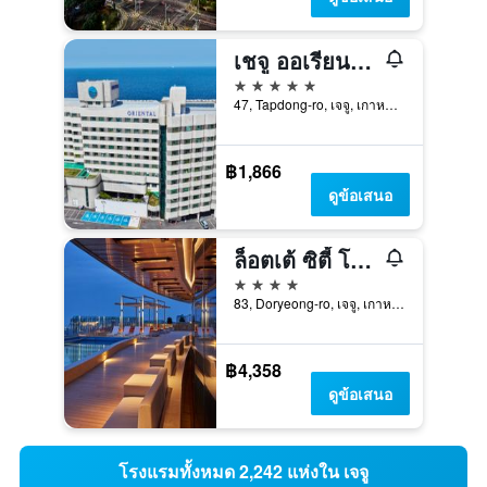
เชจู ออเรียนทัล โฮเทล แอนด์ คาสิโน
5 ดาว
47, Tapdong-ro, เจจู, เกาหลีใต้
฿1,866
ดูข้อเสนอ
ล็อตเต้ ซิตี้ โฮเทล เจจู แอร์พอร์ต
4 ดาว
83, Doryeong-ro, เจจู, เกาหลีใต้
฿4,358
ดูข้อเสนอ
โรงแรมทั้งหมด 2,242 แห่งใน เจจู