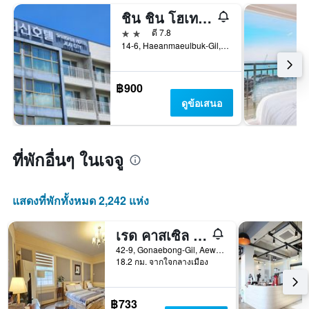
ชิน ชิน โฮเทล เชจู ซิตี้
2 ดาว
ดี 7.8
14-6, Haeanmaeulbuk-Gil, เจจู, เกาหลีใต้
฿900
ดูข้อเสนอ
ที่พักอื่นๆ ในเจจู
แสดงที่พักทั้งหมด 2,242 แห่ง
เรด คาสเซิล เพนชั่น
42-9, Gonaebong-Gil, Aewol-Eup, เจจู, เกาหลีใต้
18.2 กม. จากใจกลางเมือง
฿733