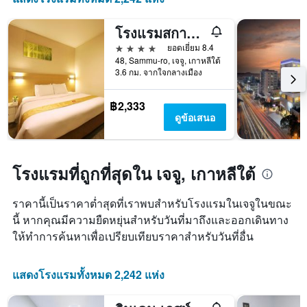
แผนภูมิ
1
มี
แกน
แกน
โรงแรมสกายพาร์ค เชจู 1
แสดง
Y
จำนวน
4 ดาว
ยอดเยี่ยม 8.4
1
วัน
48, Sammu-ro, เจจู, เกาหลีใต้
แกน
ก่อน
3.6 กม. จากใจกลางเมือง
แสดง
การ
ราคา
เข้า
฿2,333
เฉลี่ย
พัก
ดูข้อเสนอ
ของ
แผนภูมิ
ห้อง
มี
พัก
แกน
ใน
Y
โรงแรมที่ถูกที่สุดใน เจจู, เกาหลีใต้
ช่วง
1
สุด
แกน
สัปดาห์
ราคานี้เป็นราคาต่ำสุดที่เราพบสำหรับโรงแรมในเจจูในขณะ
แแส
นี้
ดง
นี้ หากคุณมีความยืดหยุ่นสำหรับวันที่มาถึงและออกเดินทาง
ที่
ราคา
ให้ทำการค้นหาเพื่อเปรียบเทียบราคาสำหรับวันที่อื่น
พบ
เฉลี่ย
ใน
ของ
ช่วง
ห้อง
แสดงโรงแรมทั้งหมด 2,242 แห่ง
3
พัก
วัน
ที่