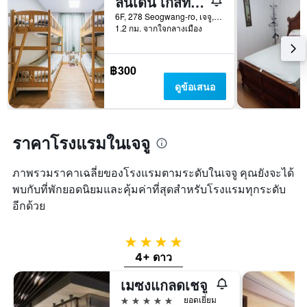
ลินเดน เกสท์เฮ้าส์
ผ่าน
6F, 278 Seogwang-ro, เจจู, เกาหลีใต้
มา
1.2 กม. จากใจกลางเมือง
฿300
ดูข้อเสนอ
ราคาโรงแรมในเจจู
ภาพรวมราคาเฉลี่ยของโรงแรมตามระดับในเจจู คุณยังจะได้
พบกับที่พักยอดนิยมและคุ้มค่าที่สุดสำหรับโรงแรมทุกระดับ
อีกด้วย
4 ดาว
4+ ดาว
เมซงแกลดเชจู
5 ดาว
ยอดเยี่ยม