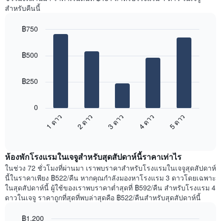
Y
ห้อง
สำหรับคืนนี้
1
พัก
แกน
ใน
แแส
฿750
แต่ละ
ดง
Bar
วัน
Chart
ราคา
graphic.
chart
ของ
฿500
with
เฉลี่ย
สัปดาห์
5
ของ
แผนภูมิ
bars.
ห้อง
มี
฿250
พัก
แกน
แผนภูมิ
X
ต่อ
1
0
ไป
แกน
3 ดาว
5 ดาว
2 ดาว
4 ดาว
1 ดาว
นี้
แสดง
End
แสดง
วัน
of
ราคา
interactive
ของ
เฉลี่ย
chart
สัปดาห์
ห้องพักโรงแรมในเจจูสำหรับสุดสัปดาห์นี้ราคาเท่าไร
ของ
แผนภูมิ
ห้อง
ในช่วง 72 ชั่วโมงที่ผ่านมา เราพบราคาสำหรับโรงแรมในเจจูสุดสัปดาห์
มี
พัก
นี้ในราคาเพียง ฿522/คืน หากคุณกำลังมองหาโรงแรม 3 ดาวโดยเฉพาะ
แกน
คืน
ในสุดสัปดาห์นี้ ผู้ใช้ของเราพบราคาต่ำสุดที่ ฿592/คืน สำหรับโรงแรม 4
Y
นี้
ดาวในเจจู ราคาถูกที่สุดที่พบล่าสุดคือ ฿522/คืนสำหรับสุดสัปดาห์นี้
1
ที่
แกน
พบ
฿1,200
แแส