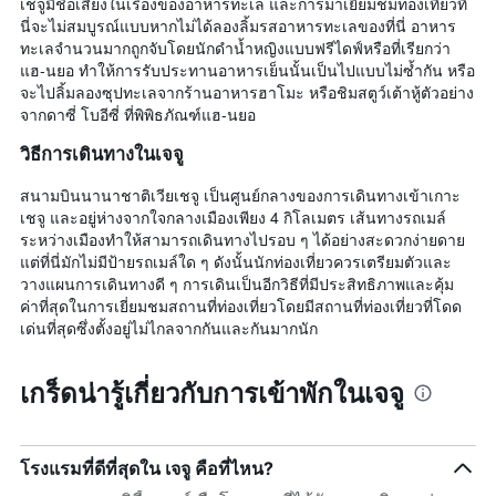
เชจูมีชื่อเสียงในเรื่องของอาหารทะเล และการมาเยี่ยมชมท่องเที่ยวที่
นี่จะไม่สมบูรณ์แบบหากไม่ได้ลองลิ้มรสอาหารทะเลของที่นี่ อาหาร
ทะเลจำนวนมากถูกจับโดยนักดำน้ำหญิงแบบฟรีไดฟ์หรือที่เรียกว่า
แฮ-นยอ ทำให้การรับประทานอาหารเย็นนั้นเป็นไปแบบไม่ซ้ำกัน หรือ
จะไปลิ้มลองซุปทะเลจากร้านอาหารฮาโมะ หรือชิมสตูว์เต้าหู้ตัวอย่าง
จากดาซี่ โบอีซี่ ที่พิพิธภัณฑ์แฮ-นยอ
วิธีการเดินทางในเจจู
สนามบินนานาชาติเวียเชจู เป็นศูนย์กลางของการเดินทางเข้าเกาะ
เชจู และอยู่ห่างจากใจกลางเมืองเพียง 4 กิโลเมตร เส้นทางรถเมล์
ระหว่างเมืองทำให้สามารถเดินทางไปรอบ ๆ ได้อย่างสะดวกง่ายดาย
แต่ที่นี่มักไม่มีป้ายรถเมล์ใด ๆ ดังนั้นนักท่องเที่ยวควรเตรียมตัวและ
วางแผนการเดินทางดี ๆ การเดินเป็นอีกวิธีที่มีประสิทธิภาพและคุ้ม
ค่าที่สุดในการเยี่ยมชมสถานที่ท่องเที่ยวโดยมีสถานที่ท่องเที่ยวที่โดด
เด่นที่สุดซึ่งตั้งอยู่ไม่ไกลจากกันและกันมากนัก
เกร็ดน่ารู้เกี่ยวกับการเข้าพักในเจจู
โรงแรมที่ดีที่สุดใน เจจู คือที่ไหน?