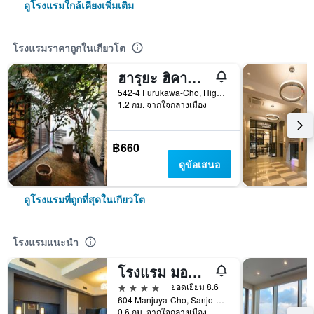
ดูโรงแรมใกล้เคียงเพิ่มเติม
โรงแรมราคาถูกในเกียวโต
ฮารุยะ ฮิคาชิยามะ - โฮสเทล
542-4 Furukawa-Cho, Higashiyama-ku, เกียวโต, ญี่ปุ่น
1.2 กม. จากใจกลางเมือง
฿660
ดูข้อเสนอ
ดูโรงแรมที่ถูกที่สุดในเกียวโต
โรงแรมแนะนำ
โรงแรม มอนเทอเรย์ เกียวโต
4 ดาว
ยอดเยี่ยม 8.6
604 Manjuya-Cho, Sanjo-Sagaru, เกียวโต, ญี่ปุ่น
0.6 กม. จากใจกลางเมือง