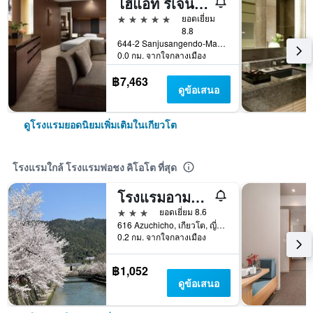
ไฮแอท รีเจนซี่ เกียวโต
5 ดาว
ยอดเยี่ยม
8.8
644-2 Sanjusangendo-Mawari, Higashiyama-ku, เกียวโต, ญี่ปุ่น
0.0 กม. จากใจกลางเมือง
฿7,463
ดูข้อเสนอ
ดูโรงแรมยอดนิยมเพิ่มเติมในเกียวโต
โรงแรมใกล้ โรงแรมฟอชง คิโอโต ที่สุด
โรงแรมอามาเน็ก เกียวโต คาวารามาชิ โกโจ
3 ดาว
ยอดเยี่ยม 8.6
616 Azuchicho, เกียวโต, ญี่ปุ่น
0.2 กม. จากใจกลางเมือง
฿1,052
ดูข้อเสนอ