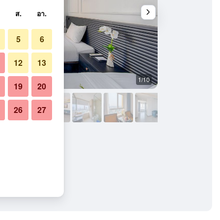
ส.
อา.
5
6
12
13
1/10
อื่น ๆ
19
20
26
27
 Nang