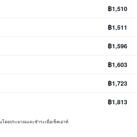
฿1,510
฿1,511
฿1,596
฿1,603
฿1,723
฿1,813
ิ่นโดยประมาณและชำระเมื่อเช็คเอาท์