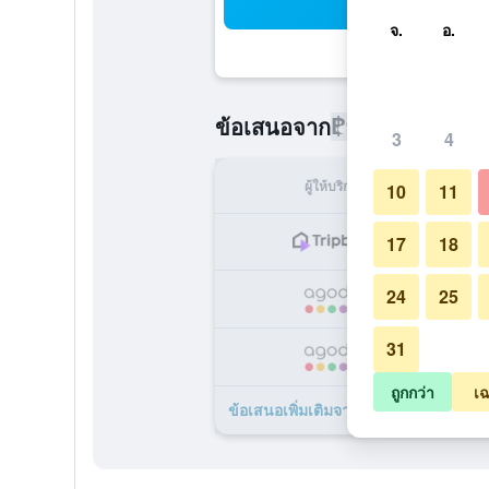
ค้น
จ.
อ.
฿993
ข้อเสนอจาก
/
ราคาที่ถูกที่
3
4
ผู้ให้บริการ
ทั้ง
10
11
17
18
24
25
฿
31
฿
ถูกกว่า
เฉ
ข้อเสนอเพิ่มเติมจาก Fivitel Boutiqu