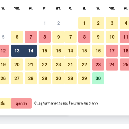
หา
พ.
พฤ.
ศ.
ส.
อา.
จ.
อ.
พ.
พฤ.
ศ.
1
2
1
2
3
4
สุด ราคาต่อคืน
5
6
7
8
9
7
8
9
10
11
อื่น ๆ
หมด (ต่อคืน)
12
13
14
15
16
14
15
16
17
18
฿993
เช็คดีล
19
20
21
22
23
21
22
23
24
25
26
27
28
29
30
28
29
30
รูปภาพของ Fivitel Boutique Da
1,028
เช็คดีล
1,069
เช็คดีล
ลี่ย
สูงกว่า
ขึ้นอยู่กับราคาเฉลี่ยของโรงแรมระดับ 3 ดาว
e Da Nang 38 รายการ