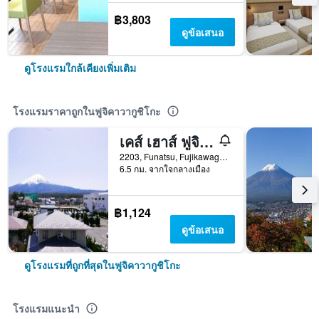
฿3,803
ดูข้อเสนอ
ดูโรงแรมใกล้เคียงเพิ่มเติม
โรงแรมราคาถูกในฟูจิคาวากูชิโกะ
เคส์ เฮาส์ ฟูจิ วิว - โฮสเทล
2203, Funatsu, Fujikawaguchiko-machi Minamitsuru-gun, ฟูจิคาวากูชิโกะ, ญี่ปุ่น
6.5 กม. จากใจกลางเมือง
฿1,124
ดูข้อเสนอ
ดูโรงแรมที่ถูกที่สุดในฟูจิคาวากูชิโกะ
โรงแรมแนะนำ