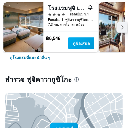
โรงแรมฟูจิ เลค
4 ดาว
ยอดเยี่ยม 9.1
Funatsu 1, ฟูจิคาวากูชิโกะ, ญี่ปุ่น
7.3 กม. จากใจกลางเมือง
฿6,548
ดูข้อเสนอ
ดูโรงแรมที่แนะนำอื่น ๆ
สำรวจ ฟูจิคาวากูชิโกะ