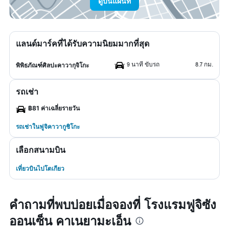
ดูบนแผนที่
แลนด์มาร์คที่ได้รับความนิยมมากที่สุด
9 นาที ขับรถ
8.7 กม.
พิพิธภัณฑ์ศิลปะคาวากุจิโกะ
รถเช่า
฿81 ค่าเฉลี่ยรายวัน
รถเช่าในฟูจิคาวากูชิโกะ
เลือกสนามบิน
เที่ยวบินไปโตเกียว
คำถามที่พบบ่อยเมื่อจองที่ โรงแรมฟูจิซัง
ออนเซ็น คาเนยามะเอ็น