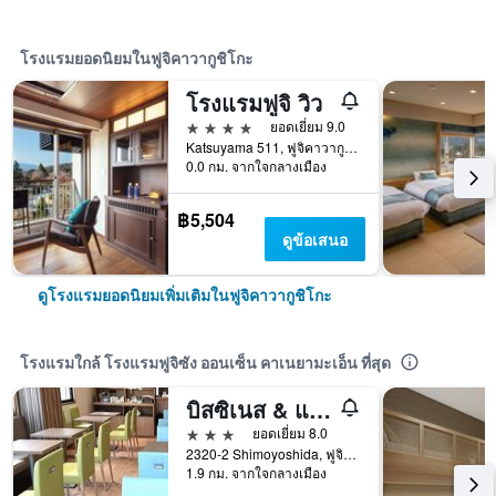
โรงแรมยอดนิยมในฟูจิคาวากูชิโกะ
โรงแรมฟูจิ วิว
4 ดาว
ยอดเยี่ยม 9.0
Katsuyama 511, ฟูจิคาวากูชิโกะ, ญี่ปุ่น
0.0 กม. จากใจกลางเมือง
฿5,504
ดูข้อเสนอ
ดูโรงแรมยอดนิยมเพิ่มเติมในฟูจิคาวากูชิโกะ
โรงแรมใกล้ โรงแรมฟูจิซัง ออนเซ็น คาเนยามะเอ็น ที่สุด
บิสซิเนส & แฟมิลี ทาบิจิยะ
3 ดาว
ยอดเยี่ยม 8.0
2320-2 Shimoyoshida, ฟูจิคาวากูชิโกะ, ญี่ปุ่น
1.9 กม. จากใจกลางเมือง