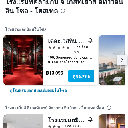
โรงแรมที่คล้ายกับ จี เกสท์เฮาส์ อิทาวอน
อิน โซล - โฮสเทล
โรงแรมยอดนิยมในโซล
เดอะเวสทิน โจซุน โซล
5 ดาว
ยอดเยี่ยม
9.3
106, Sogong-ro, Jung-gu, โซล, เกาหลีใต้
0.0 กม. จากใจกลางเมือง
฿13,096
ดูข้อเสนอ
ดูโรงแรมยอดนิยมเพิ่มเติมในโซล
โรงแรมใกล้ จี เกสท์เฮาส์ อิทาวอน อิน โซล - โฮสเทล ที่สุด
โรงแรมแฮมิลตัน
3 ดาว
ยอดเยี่ยม 8.0