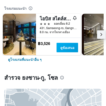
โรงแรมแนะนำ
ไอบิส สไตล์ส แอมบาสเดอร์ โซล กังนัม
3 ดาว
ยอดเยี่ยม 8.2
431, Samseong-ro, Gangnam-gu, โซล, เกาหลีใต้
8.0 กม. จากใจกลางเมือง
฿3,526
ดูข้อเสนอ
ดูโรงแรมที่แนะนำอื่น ๆ
สำรวจ ยงซาน-กู, โซล