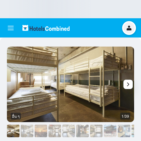
อื่น ๆ
1/39
อ