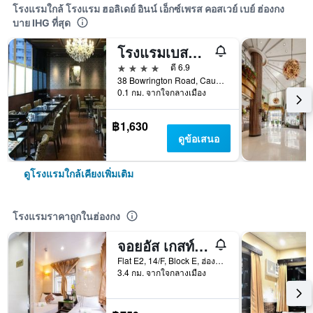
โรงแรมใกล้ โรงแรม ฮอลิเดย์ อินน์ เอ็กซ์เพรส คอสเวย์ เบย์ ฮ่องกง
บาย IHG ที่สุด
โรงแรมเบสท์เวสเทิร์นเคาส์เวย์เบย์
4 ดาว
ดี 6.9
38 Bowrington Road, Causeway Bay, ฮ่องกง, ฮ่องกง
0.1 กม. จากใจกลางเมือง
฿1,630
ดูข้อเสนอ
ดูโรงแรมใกล้เคียงเพิ่มเติม
โรงแรมราคาถูกในฮ่องกง
จอยอัส เกสท์เฮาส์
Flat E2, 14/F, Block E, ฮ่องกง, ฮ่องกง
3.4 กม. จากใจกลางเมือง