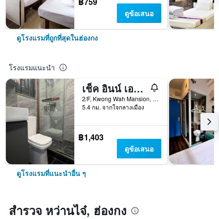
฿759
ดูข้อเสนอ
ดูโรงแรมที่ถูกที่สุดในฮ่องกง
โรงแรมแนะนำ
เช็ค อินน์ เอสเค - โฮสเทล
2/F, Kwong Wah Mansion, 269-273 Hennessy Road, ฮ่องกง, ฮ่องกง
5.4 กม. จากใจกลางเมือง
฿1,403
ดูข้อเสนอ
ดูโรงแรมที่แนะนำอื่น ๆ
สำรวจ หว่านไจ๋, ฮ่องกง