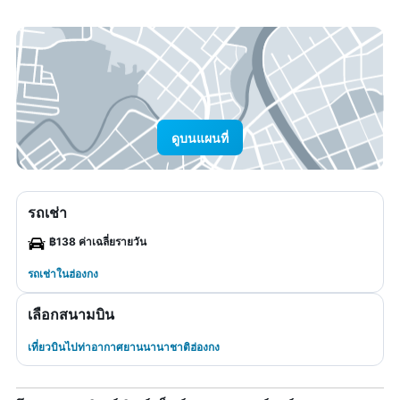
ดูบนแผนที่
รถเช่า
฿138 ค่าเฉลี่ยรายวัน
รถเช่าในฮ่องกง
เลือกสนามบิน
เที่ยวบินไปท่าอากาศยานนานาชาติฮ่องกง