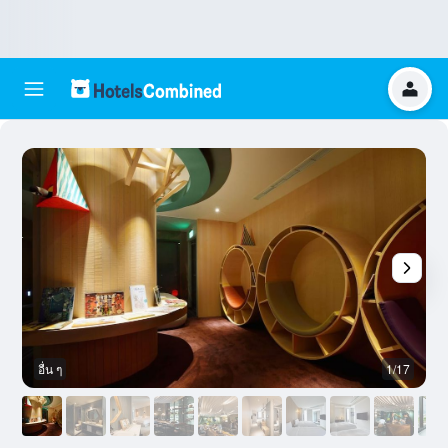
อื่น ๆ
1/17
ห