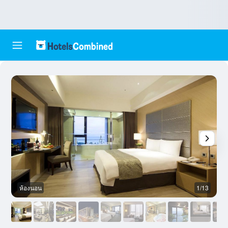
ห้องนอน
1/13
ล