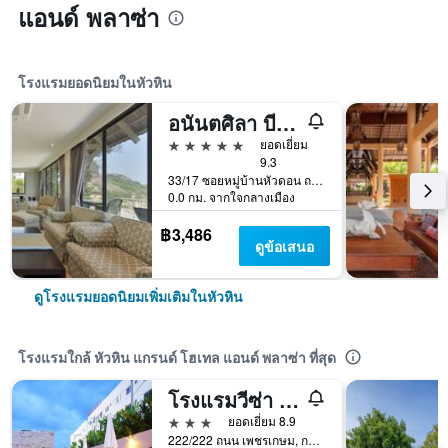
แอนด์ พลาซ่า
โรงแรมยอดนิยมในหัวหิน
อนันตศิลา บีช รีสอร์ท หัวหิน
5 ดาว
ยอดเยี่ยม
9.3
33/17 ซอยหมู่บ้านหัวดอน ถนนเพชรเกษม, หัวหิน, ประเทศไทย
0.0 กม. จากใจกลางเมือง
฿3,486
ดูข้อเสนอ
ดูโรงแรมยอดนิยมเพิ่มเติมในหัวหิน
โรงแรมใกล้ หัวหิน แกรนด์ โฮเทล แอนด์ พลาซ่า ที่สุด
โรงแรมวีซ่า หัวหิน
3 ดาว
ยอดเยี่ยม 8.9
222/222 ถนน เพชรเกษม, กลางเมืองหัวหิน,ชะอำ, หัวหิน, ประเทศไทย