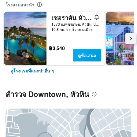
โรงแรมแนะนำ
เชอราตัน หัวหิน รีสอร์ทแอนด์สปา
1573 ถ.เพชรเกษม, หัวหิน, ประเทศไทย
10.8 กม. จากใจกลางเมือง
฿3,540
ดูข้อเสนอ
ดูโรงแรมที่แนะนำอื่น ๆ
สำรวจ Downtown, หัวหิน