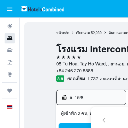
ตั๋วเครื่องบิน
หน้าหลัก
เวียดนาม
52,039
ดินดอนสามเห
โรงแรม
โรงแรม Intercon
รถเช่า
5 ดาว
เที่ยวบิน+โรงแรม
05 Tu Hoa, Tay Ho Ward, , ฮานอย,
+84 246 270 8888
สำรวจ
ยอดเยี่ยม
1,737 คะแนนที่ผ่า
8.8
ทริป
ส. 15/8
-
ภาษาไทย
ผู้เข้าพัก 2 คน, ห้องพัก 1 ห้อง