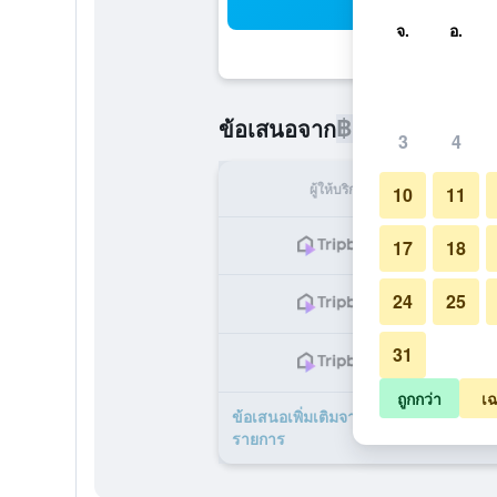
ค้น
จ.
อ.
฿1,411
ข้อเสนอจาก
/
ราคาที่ถูกท
3
4
ผู้ให้บริการ
ทั้ง
10
11
฿
17
18
24
25
฿
31
฿
ถูกกว่า
เฉ
ข้อเสนอเพิ่มเติมจาก โรงแรม Intercon
รายการ