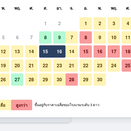
หา
พ.
พฤ.
ศ.
ส.
อา.
จ.
อ.
พ.
พฤ.
ศ.
1
2
1
2
3
4
ี่สุด ราคาต่อคืน
5
6
7
8
9
7
8
9
10
11
วิวภายนอก
หมด (ต่อคืน)
12
13
14
15
16
14
15
16
17
18
1,411
เช็คดีล
19
20
21
22
23
21
22
23
24
25
26
27
28
29
30
28
29
30
รูปภาพของ โรงแรม Intercontine
1,836
เช็คดีล
2,355
เช็คดีล
ลี่ย
สูงกว่า
ขึ้นอยู่กับราคาเฉลี่ยของโรงแรมระดับ 3 ดาว
tinental Hanoi Westlake บาย IHG 41