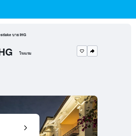
estlake บาย IHG
IHG
โรงแรม