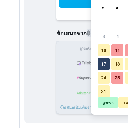
ค้น
จ.
อ.
฿6,750
ข้อเสนอจาก
/
ราคาที่ถูกท
3
4
ผู้ให้บริการ
ทั้ง
10
11
฿
17
18
24
25
฿1
31
฿1
ถูกกว่า
เฉ
ข้อเสนอเพิ่มเติมจาก คิตะโคบูชิ ชิเรโ