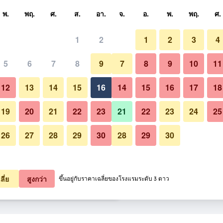
หา
พ.
พฤ.
ศ.
ส.
อา.
จ.
อ.
พ.
พฤ.
ศ.
1
2
1
2
3
4
ี่สุด ราคาต่อคืน
5
6
7
8
9
7
8
9
10
11
ห้องครัว
หมด (ต่อคืน)
12
13
14
15
16
14
15
16
17
18
6,750
เช็คดีล
19
20
21
22
23
21
22
23
24
25
26
27
28
29
30
28
29
30
รูปภาพของ คิตะโคบูชิ ชิเรโทโกะ 
1,968
เช็คดีล
4,840
เช็คดีล
ลี่ย
สูงกว่า
ขึ้นอยู่กับราคาเฉลี่ยของโรงแรมระดับ 3 ดาว
ทโกะ โฮเทลแอนด์รีสอร์ท 8 รายการ