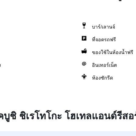
บาร์/เลานจ์
ที่จอดรถฟรี
ของใช้ในห้องน้ำฟรี
ง
อินเทอร์เน็ต
ห้องซักรีด
โคบูชิ ชิเรโทโกะ โฮเทลแอนด์รีสอ