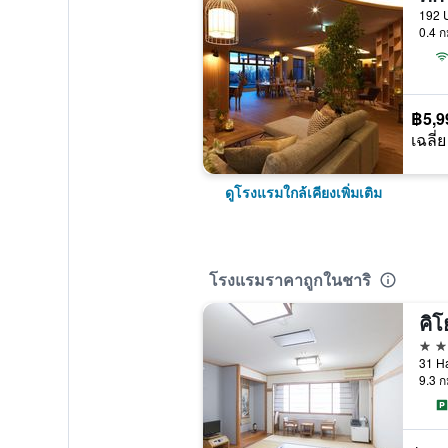
192 U
0.4 ก
฿5,9
เฉลี่ย
ดูโรงแรมใกล้เคียงเพิ่มเติม
โรงแรมราคาถูกในชาริ
2 ด
31 Ha
9.3 ก