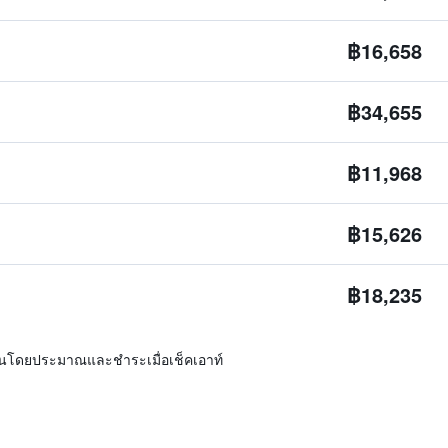
฿16,658
฿34,655
฿11,968
฿15,626
฿18,235
ิ่นโดยประมาณและชำระเมื่อเช็คเอาท์