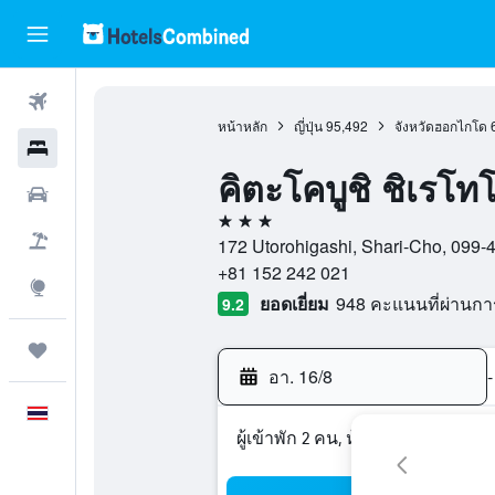
ตั๋วเครื่องบิน
หน้าหลัก
ญี่ปุ่น
95,492
จังหวัดฮอกไกโด
โรงแรม
คิตะโคบูชิ ชิเรโ
รถเช่า
3 ดาว
เที่ยวบิน+โรงแรม
172 Utorohigashi, Shari-Cho, 099-43
+81 152 242 021
สำรวจ
ยอดเยี่ยม
948 คะแนนที่ผ่านก
9.2
ทริป
อา. 16/8
-
ภาษาไทย
ผู้เข้าพัก 2 คน, ห้องพัก 1 ห้อง