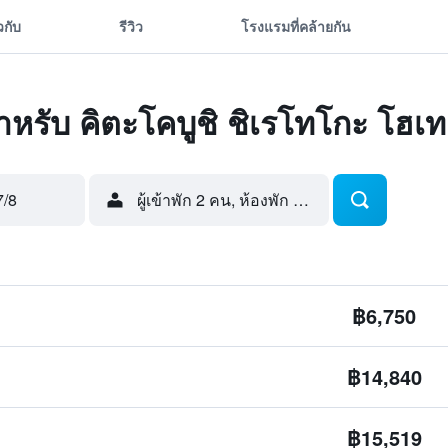
ยวกับ
รีวิว
โรงแรมที่คล้ายกัน
ดสำหรับ คิตะโคบูชิ ชิเรโทโกะ โฮเ
7/8
ผู้เข้าพัก 2 คน, ห้องพัก 1 ห้อง
฿6,750
฿14,840
฿15,519