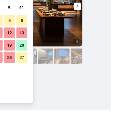
ส.
อา.
5
6
12
13
1/8
อื่น ๆ
19
20
26
27
โฮเทลแอนด์รีสอร์ท