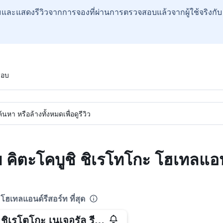
และแสดงรีวิวจากการจองที่ผ่านการตรวจสอบแล้วจากผู้ใช้จริงกั
สอบ
หา หรือล้างทั้งหมดเพื่อดูรีวิว
บ คิตะโคบูชิ ชิเรโทโกะ โฮเทลแอน
โฮเทลแอนด์รีสอร์ท ที่สุด
คิกิ ชิเรโตโกะ เนเจอรัล รีสอร์ท