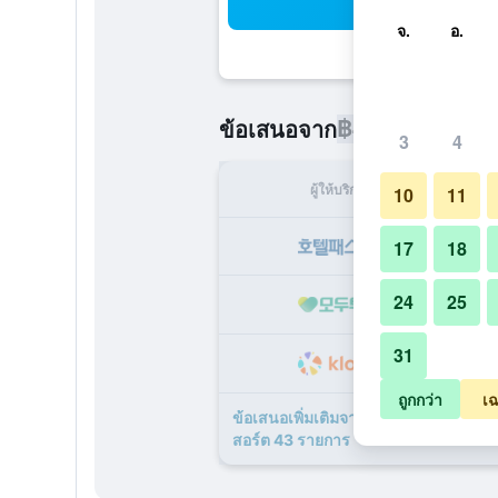
ค้น
จ.
อ.
฿4,472
ข้อเสนอจาก
/
ราคาที่ถูกท
3
4
ผู้ให้บริการ
ทั้ง
10
11
฿
17
18
24
25
฿
31
฿
ถูกกว่า
เฉ
ข้อเสนอเพิ่มเติมจาก คาเดนโช อาราชิยาม
สอร์ต 43 รายการ