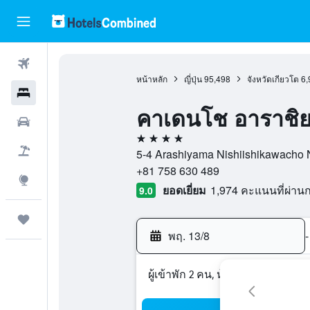
ตั๋วเครื่องบิน
หน้าหลัก
ญี่ปุ่น
95,498
จังหวัดเกียวโต
6,
โรงแรม
คาเดนโช อาราชิยาม
รถเช่า
4 ดาว
เที่ยวบิน+โรงแรม
5-4 Arashiyama Nishiishikawacho Nish
+81 758 630 489
สำรวจ
ยอดเยี่ยม
1,974 คะแนนที่ผ่า
9.0
ทริป
พฤ. 13/8
-
ผู้เข้าพัก 2 คน, ห้องพัก 1 ห้อง