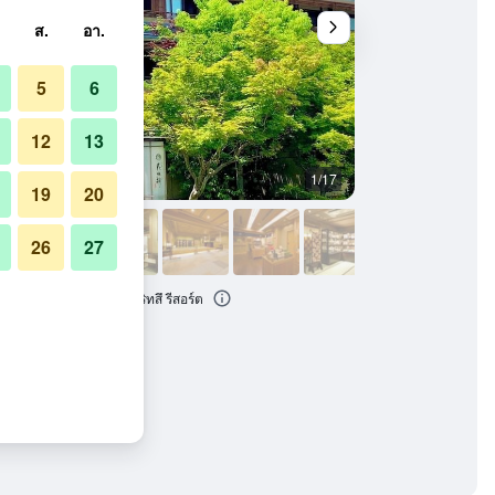
ส.
อา.
5
6
12
13
1/17
อื่น ๆ
19
20
26
27
นเซ็น เกียวโต - เคียวริทสึ รีสอร์ต