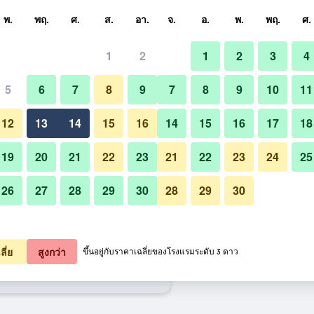
หา
พ.
พฤ.
ศ.
ส.
อา.
จ.
อ.
พ.
พฤ.
ศ.
1
2
1
2
3
4
ี่สุด ราคาต่อคืน
5
6
7
8
9
7
8
9
10
11
อาคาร
หมด (ต่อคืน)
12
13
14
15
16
14
15
16
17
18
4,472
เช็คดีล
19
20
21
22
23
21
22
23
24
25
26
27
28
29
30
28
29
30
รูปภาพของ คาเดนโช อาราชิยามะ ออ
4,637
เช็คดีล
4,769
เช็คดีล
ลี่ย
สูงกว่า
ขึ้นอยู่กับราคาเฉลี่ยของโรงแรมระดับ 3 ดาว
ะ ออนเซ็น เกียวโต - เคียวริทสึ รี