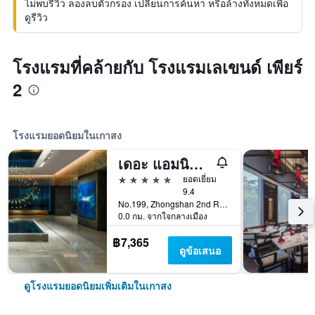
ไม่พบรีวิว ลองลบตัวกรอง เปลี่ยนการค้นหา หรือล้างทั้งหมดเพื่อ
ดูรีวิว
โรงแรมที่คล้ายกับ โรงแรมเลเขนด์ เพียร์
2
โรงแรมยอดนิยมในเกาสง
เดอะ แอมนิส, อะ ลักชัวรี คอลเลกชัน โรงแรม, เกาสง
5 ดาว
ยอดเยี่ยม
9.4
No.199, Zhongshan 2nd Rd, Qianzhen Dist., เกาสง, ไต้หวัน
0.0 กม. จากใจกลางเมือง
฿7,365
ดูข้อเสนอ
ดูโรงแรมยอดนิยมเพิ่มเติมในเกาสง