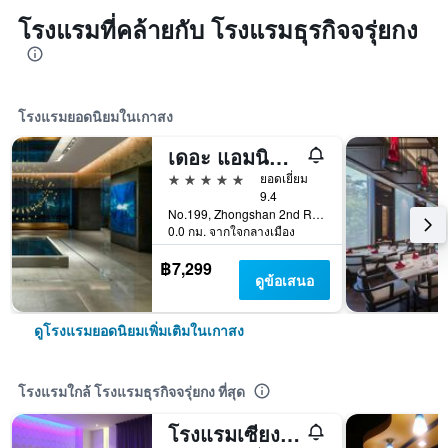
โรงแรมที่คล้ายกับ โรงแรมธุรกิจจรุ่ยกง
โรงแรมยอดนิยมในเกาสง
เดอะ แอมนิส, อะ ลักชัวรี คอลเลกชัน โรงแรม, เกาสง
5 ดาว
ยอดเยี่ยม
9.4
No.199, Zhongshan 2nd Rd, Qianzhen Dist., เกาสง, ไต้หวัน
0.0 กม. จากใจกลางเมือง
฿7,299
ดูข้อเสนอ
ดูโรงแรมยอดนิยมเพิ่มเติมในเกาสง
โรงแรมใกล้ โรงแรมธุรกิจจรุ่ยกง ที่สุด
โรงแรมเซียงเกอรีลา