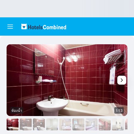
ห้องน้ำ
1/13
ห