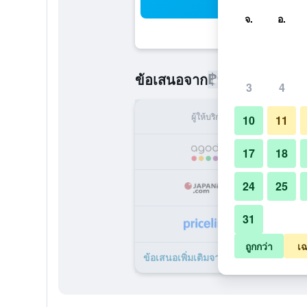
ค้น
จ.
อ.
฿946
ข้อเสนอจาก
/
ราคาที่ถูกที่
3
4
ผู้ให้บริการ
ทั้ง
10
11
17
18
24
25
฿
31
฿
ถูกกว่า
เฉ
ข้อเสนอเพิ่มเติมจาก มิซุย การ์เด้น โฮเ