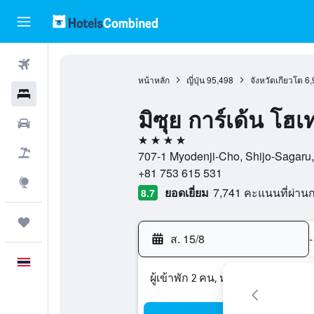
ตั๋วเครื่องบิน
หน้าหลัก
ญี่ปุ่น
95,498
จังหวัดเกียวโต
6,
โรงแรม
มิซุย การ์เด้น โฮเ
รถเช่า
4 ดาว
เที่ยวบิน+โรงแรม
707-1 Myodenji-Cho, Shijo-Sagaru, 6
+81 753 615 531
สำรวจ
ยอดเยี่ยม
7,741 คะแนนที่ผ่า
8.7
ทริป
ส. 15/8
-
ภาษาไทย
ผู้เข้าพัก 2 คน, ห้องพัก 1 ห้อง