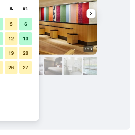
ส.
อา.
5
6
12
13
1/13
อื่น ๆ
19
20
26
27
ิโจ