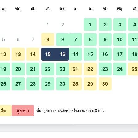
หา
พ.
พฤ.
ศ.
ส.
อา.
จ.
อ.
พ.
พฤ.
ศ.
1
2
1
2
3
4
สุด ราคาต่อคืน
5
6
7
8
9
7
8
9
10
11
อื่น ๆ
หมด (ต่อคืน)
12
13
14
15
16
14
15
16
17
18
฿946
เช็คดีล
19
20
21
22
23
21
22
23
24
25
26
27
28
29
30
28
29
30
1,477
เช็คดีล
รูปภาพของ มิซุย การ์เด้น โฮเทล ช
1,514
เช็คดีล
ลี่ย
สูงกว่า
ขึ้นอยู่กับราคาเฉลี่ยของโรงแรมระดับ 3 ดาว
ทล ชิโจ 60 รายการ