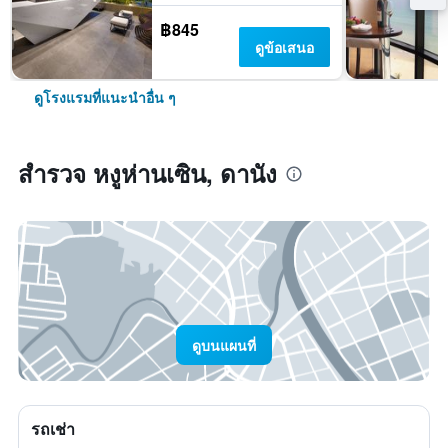
฿845
ดูข้อเสนอ
ดูโรงแรมที่แนะนำอื่น ๆ
สำรวจ หงูห่านเซิน, ดานัง
ดูบนแผนที่
รถเช่า