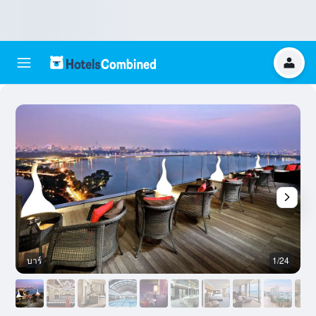
บาร์
1/24
ห