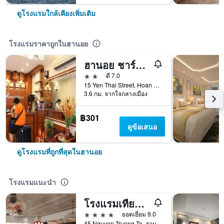
ดูโรงแรมใกล้เคียงเพิ่มเติม
โรงแรมราคาถูกในฮานอย
ฮานอย ชาร์มิ่ง เฮาส์
2 ดาว
ดี 7.0
15 Yen Thai Street, Hoan Kiem, ฮานอย, เวียดนาม
3.6 กม. จากใจกลางเมือง
฿301
ดูข้อเสนอ
ดูโรงแรมที่ถูกที่สุดในฮานอย
โรงแรมแนะนำ
โรงแรมเทียนไท
4 ดาว
ยอดเยี่ยม 9.0
45 Nguyen Truong To, ฮานอย, เวียดนาม