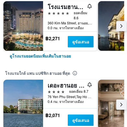
โรงแรมฮานอย แดวู
5 ดาว
ยอดเยี่ยม
8.6
360 Kim Ma Street, ฮานอย, เวียดนาม
0.0 กม. จากใจกลางเมือง
฿2,271
ดูข้อเสนอ
ดูโรงแรมยอดนิยมเพิ่มเติมในฮานอย
โรงแรมใกล้ แพน แปซิฟิก ฮานอย ที่สุด
เดอะฮานอย คลับโฮเทลแอนด์เรสซิเดนเซส
4 ดาว
ยอดเยี่ยม 8.7
76 Yen Phu Street,Tay Ho District, ฮานอย, เวียดนาม
0.4 กม. จากใจกลางเมือง
฿2,071
ดูข้อเสนอ