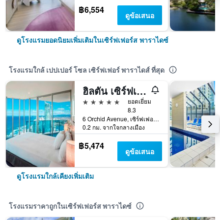
฿6,554
ดูข้อเสนอ
ดูโรงแรมยอดนิยมเพิ่มเติมในเซิร์ฟเฟอร์ส พาราไดซ์
โรงแรมใกล้ เปปเปอร์ โซล เซิร์ฟเฟอร์ พาราไดส์ ที่สุด
ฮิลตัน เซิร์ฟเฟอร์ส พาราไดซ์ โฮเทลแอนด์เรสซิเดนซ์
5 ดาว
ยอดเยี่ยม
8.3
6 Orchid Avenue, เซิร์ฟเฟอร์ส พาราไดซ์, QLD, ออสเตรเลีย
0.2 กม. จากใจกลางเมือง
฿5,474
ดูข้อเสนอ
ดูโรงแรมใกล้เคียงเพิ่มเติม
โรงแรมราคาถูกในเซิร์ฟเฟอร์ส พาราไดซ์