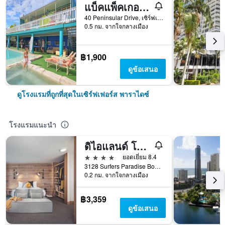
แบ็คแพ็คเกอร์ส อิน พาราไดซ์ รีสอร์ท - โฮสเทล
40 Peninsular Drive, เซิร์ฟเฟอร์ส พาราไดซ์, QLD, ออสเตรเลีย
0.5 กม. จากใจกลางเมือง
฿1,900
ดูข้อเสนอ
ดูโรงแรมที่ถูกที่สุดในเซิร์ฟเฟอร์ส พาราไดซ์
โรงแรมแนะนำ
ดิไอแลนด์ โกลด์โคสต์
4 ดาว
ยอดเยี่ยม 8.4
3128 Surfers Paradise Boulevard, เซิร์ฟเฟอร์ส พาราไดซ์, QLD, ออสเตรเลีย
0.2 กม. จากใจกลางเมือง
฿3,359
ดูข้อเสนอ