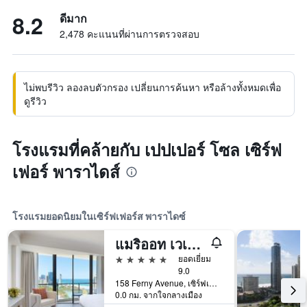
8.2
ดีมาก
2,478 คะแนนที่ผ่านการตรวจสอบ
ไม่พบรีวิว ลองลบตัวกรอง เปลี่ยนการค้นหา หรือล้างทั้งหมดเพื่อ
ดูรีวิว
โรงแรมที่คล้ายกับ เปปเปอร์ โซล เซิร์ฟ
เฟอร์ พาราไดส์
โรงแรมยอดนิยมในเซิร์ฟเฟอร์ส พาราไดซ์
แมริออท เวเคชั่น คลับ แอนด์ เซิร์ฟเฟอร์ พาราไดซ์
5 ดาว
ยอดเยี่ยม
9.0
158 Ferny Avenue, เซิร์ฟเฟอร์ส พาราไดซ์, QLD, ออสเตรเลีย
0.0 กม. จากใจกลางเมือง