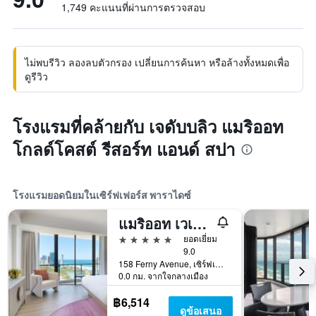
1,749 คะแนนที่ผ่านการตรวจสอบ
ไม่พบรีวิว ลองลบตัวกรอง เปลี่ยนการค้นหา หรือล้างทั้งหมดเพื่อ
ดูรีวิว
โรงแรมที่คล้ายกับ เจดับบลิว แมริออท
โกลด์โคสต์ รีสอร์ท แอนด์ สปา
โรงแรมยอดนิยมในเซิร์ฟเฟอร์ส พาราไดซ์
แมริออท เวเคชั่น คลับ แอนด์ เซิร์ฟเฟอร์ พาราไดซ์
5 ดาว
ยอดเยี่ยม
9.0
158 Ferny Avenue, เซิร์ฟเฟอร์ส พาราไดซ์, QLD, ออสเตรเลีย
0.0 กม. จากใจกลางเมือง
฿6,514
ดูข้อเสนอ