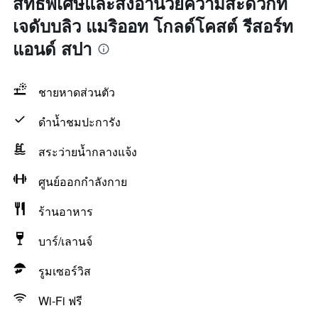
สิทธิพิเศษและสิ่งอำนวยความสะดวกที่
เจดับบลิว แมริออท โกลด์โคสต์ รีสอร์ท
แอนด์ สปา
ชายหาดส่วนตัว
ดำน้ำชมปะการัง
สระว่ายน้ำกลางแจ้ง
ศูนย์ออกกำลังกาย
ร้านอาหาร
บาร์/เลานจ์
รูมเซอร์วิส
Wi-Fi ฟรี