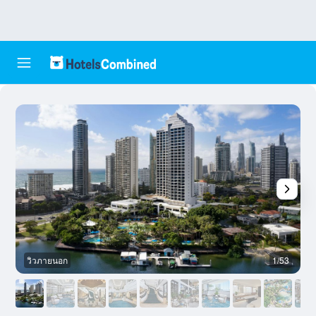
วิวภายนอก
1/53
เ