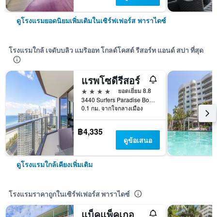
ดูโรงแรมยอดนิยมเพิ่มเติมในเซิร์ฟเฟอร์ส พาราไดซ์
โรงแรมใกล้ เจดับบลิว แมริออท โกลด์โคสต์ รีสอร์ท แอนด์ สปา ที่สุด
แรพโซดีรีสอร์
4 ดาว
ยอดเยี่ยม 8.8
3440 Surfers Paradise Boulevard, เซิร์ฟเฟอร์ส พาราไดซ์, QLD, ออสเตรเลีย
0.1 กม. จากใจกลางเมือง
฿4,335
ดูข้อเสนอ
ดูโรงแรมใกล้เคียงเพิ่มเติม
โรงแรมราคาถูกในเซิร์ฟเฟอร์ส พาราไดซ์
แบ็คแพ็คเกอร์ส อิน พาราไดซ์ รีสอร์ท - โฮสเทล