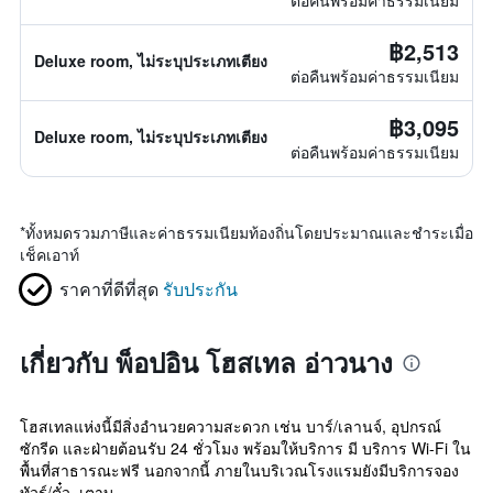
ต่อคืนพร้อมค่าธรรมเนียม
฿2,513
Deluxe room, ไม่ระบุประเภทเตียง
ต่อคืนพร้อมค่าธรรมเนียม
฿3,095
Deluxe room, ไม่ระบุประเภทเตียง
ต่อคืนพร้อมค่าธรรมเนียม
*
ทั้งหมดรวมภาษีและค่าธรรมเนียมท้องถิ่นโดยประมาณและชำระเมื่อ
เช็คเอาท์
ราคาที่ดีที่สุด
รับประกัน
เกี่ยวกับ พ็อปอิน โฮสเทล อ่าวนาง
โฮสเทลแห่งนี้มีสิ่งอำนวยความสะดวก เช่น บาร์/เลานจ์, อุปกรณ์
ซักรีด และฝ่ายต้อนรับ 24 ชั่วโมง พร้อมให้บริการ มี บริการ Wi-Fi ใน
พื้นที่สาธารณะฟรี นอกจากนี้ ภายในบริเวณโรงแรมยังมีบริการจอง
ทัวร์/ตั๋ว, เตาบ...