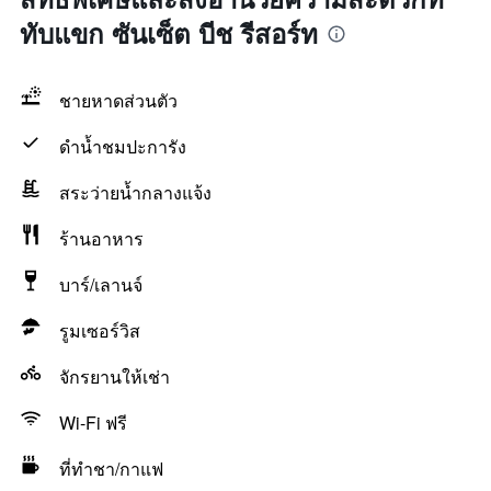
ทับแขก ซันเซ็ต บีช รีสอร์ท
ชายหาดส่วนตัว
ดำน้ำชมปะการัง
สระว่ายน้ำกลางแจ้ง
ร้านอาหาร
บาร์/เลานจ์
รูมเซอร์วิส
จักรยานให้เช่า
Wi-Fi ฟรี
ที่ทำชา/กาแฟ