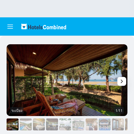
ระเบียง
1/11
ส