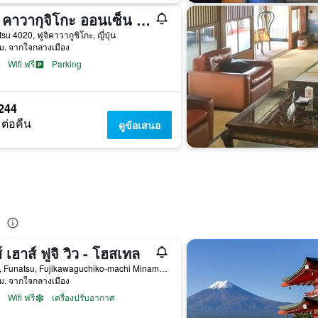
ฟูจิ คาวากุจิโกะ ออนเซ็น โคนันโซ
su 4020, ฟูจิคาวากูชิโกะ, ญี่ปุ่น
ม. จากใจกลางเมือง
Wifi ฟรี
Parking
244
 ต่อคืน
ดูข้อเสนอ
ะ
์ เฮาส์ ฟูจิ วิว - โฮสเทล
2203, Funatsu, Fujikawaguchiko-machi Minamitsuru-gun, ฟูจิคาวากูชิโกะ, ญี่ปุ่น
ม. จากใจกลางเมือง
Wifi ฟรี
เครื่องปรับอากาศ