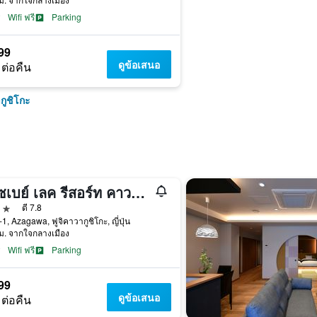
Wifi ฟรี
Parking
99
ดูข้อเสนอ
 ต่อคืน
กูชิโกะ
บรีซเบย์ เลค รีสอร์ท คาวากุชิโกะ
าว
ดี 7.8
1, Azagawa, ฟูจิคาวากูชิโกะ, ญี่ปุ่น
ม. จากใจกลางเมือง
Wifi ฟรี
Parking
99
ดูข้อเสนอ
 ต่อคืน