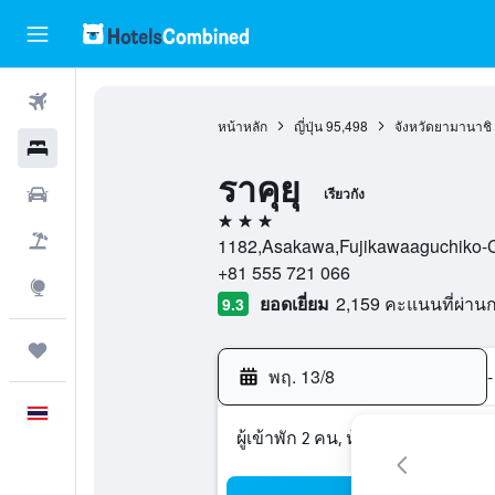
ตั๋วเครื่องบิน
หน้าหลัก
ญี่ปุ่น
95,498
จังหวัดยามานาชิ
โรงแรม
ราคุยุ
รถเช่า
เรียวกัง
3 ดาว
เที่ยวบิน+โรงแรม
1182,Asakawa,Fujikawaaguchiko-Cho,
+81 555 721 066
สำรวจ
ยอดเยี่ยม
2,159 คะแนนที่ผ่า
9.3
ทริป
พฤ. 13/8
-
ภาษาไทย
ผู้เข้าพัก 2 คน, ห้องพัก 1 ห้อง