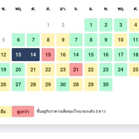
หา
พ.
พฤ.
ศ.
ส.
อา.
จ.
อ.
พ.
พฤ.
ศ.
1
2
1
2
3
4
5
6
7
8
9
7
8
9
10
11
อาคาร
12
13
14
15
16
14
15
16
17
18
แสดงราคา
19
20
21
22
23
21
22
23
24
25
26
27
28
29
30
28
29
30
รูปภาพของ ราคุยุ
แสดงราคา
แสดงราคา
ลี่ย
สูงกว่า
ขึ้นอยู่กับราคาเฉลี่ยของโรงแรมระดับ 3 ดาว