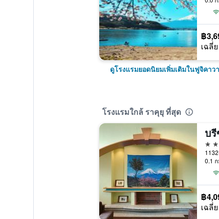
฿3,6
เฉลี่ย
ดูโรงแรมยอดนิยมเพิ่มเติมในฟูจิคาวา
โรงแรมใกล้ ราคุยุ ที่สุด
3 ด
1132-
0.1 ก
฿4,0
เฉลี่ย