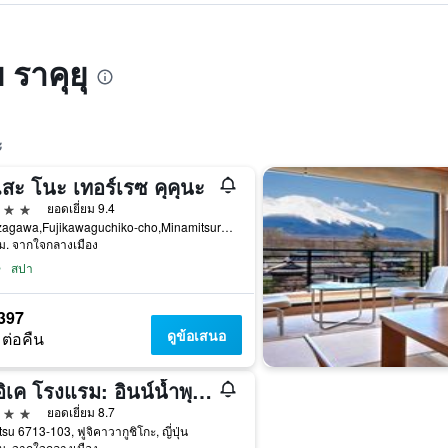
 ราคุยุ
ะ
สะ โนะ เทอร์เรซ คุคุนะ
าว
ยอดเยี่ยม 9.4
70,Azagawa,Fujikawaguchiko-cho,Minamitsuru-gun, ฟูจิคาวากูชิโกะ, ญี่ปุ่น
ม. จากใจกลางเมือง
สปา
397
ดูข้อเสนอ
 ต่อคืน
โออิเค โรงแรม: อินน์น้ำพุร้อนพร้อมวิวภูเขาไฟฟูจิ
าว
ยอดเยี่ยม 8.7
su 6713-103, ฟูจิคาวากูชิโกะ, ญี่ปุ่น
ม. จากใจกลางเมือง