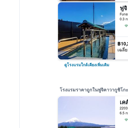
Funat
0.3 ก
฿10,
เฉลี่ย
ดูโรงแรมใกล้เคียงเพิ่มเติม
โรงแรมราคาถูกในฟูจิคาวากูชิโก
เคส
6.5 ก