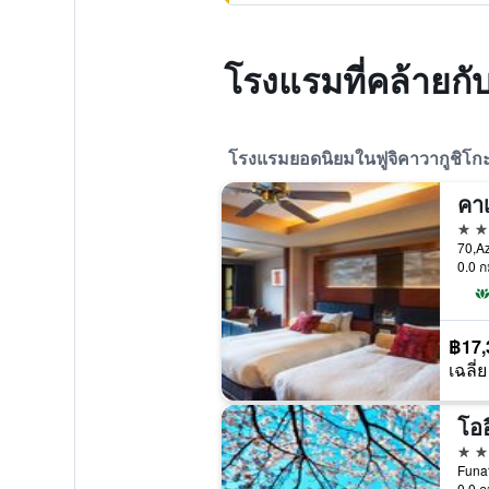
โรงแรมที่คล้ายกับ
โรงแรมยอดนิยมในฟูจิคาวากูชิโก
คาเ
4 ด
0.0 ก
฿17,
เฉลี่ย
4 ด
Funat
0.0 ก