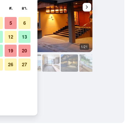
ส.
อา.
5
6
12
13
1/21
อื่น ๆ
19
20
26
27