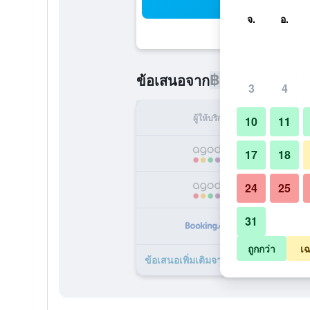
ค้น
จ.
อ.
฿3,262
ข้อเสนอจาก
/
ราคาที่ถูกท
3
4
ผู้ให้บริการ
ทั้ง
10
11
฿
17
18
24
25
฿
31
฿
ถูกกว่า
เฉ
ข้อเสนอเพิ่มเติมจาก โรงแรมระยองรีสอ