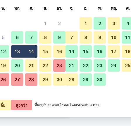
หา
พ.
พฤ.
ศ.
ส.
อา.
จ.
อ.
พ.
พฤ.
ศ.
1
2
1
2
3
4
ี่สุด ราคาต่อคืน
5
6
7
8
9
7
8
9
10
11
สระว่ายน้ำ
หมด (ต่อคืน)
12
13
14
15
16
14
15
16
17
18
3,262
เช็คดีล
19
20
21
22
23
21
22
23
24
25
26
27
28
29
30
28
29
30
รูปภาพของ โรงแรมระยองรีสอร์ท
3,521
เช็คดีล
3,538
เช็คดีล
ลี่ย
สูงกว่า
ขึ้นอยู่กับราคาเฉลี่ยของโรงแรมระดับ 3 ดาว
ร์ท 14 รายการ