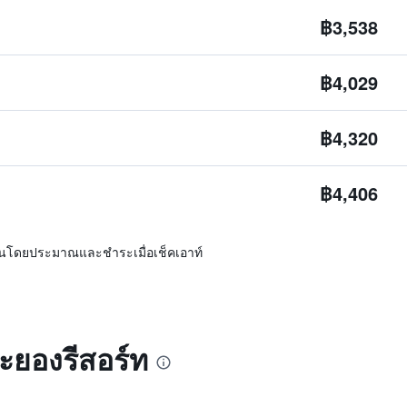
฿3,538
฿4,029
฿4,320
฿4,406
ิ่นโดยประมาณและชำระเมื่อเช็คเอาท์
ระยองรีสอร์ท