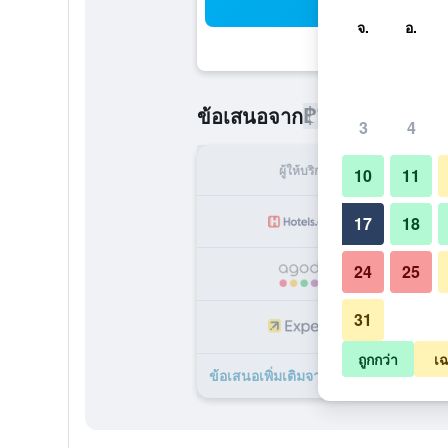
ค้น
จ.
อ.
฿701
ข้อเสนอจาก
/
ราคาที่ถูกที่
3
4
ผู้ให้บริการ
ทั้ง
10
11
17
18
24
25
31
ถูกกว่า
เฉ
ข้อเสนอเพิ่มเติมจาก โรงแรมเดอะ เกรท