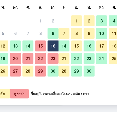
หา
พ.
พฤ.
ศ.
ส.
อา.
จ.
อ.
พ.
พฤ.
ศ.
1
2
1
2
3
4
สุด ราคาต่อคืน
5
6
7
8
9
7
8
9
10
11
ล็อบบี้
หมด (ต่อคืน)
12
13
14
15
16
14
15
16
17
18
฿701
เช็คดีล
19
20
21
22
23
21
22
23
24
25
26
27
28
29
30
28
29
30
รูปภาพของ โรงแรมเดอะ เกรท ระ
฿701
เช็คดีล
฿704
เช็คดีล
ลี่ย
สูงกว่า
ขึ้นอยู่กับราคาเฉลี่ยของโรงแรมระดับ 3 ดาว
 ระยอง 7 รายการ