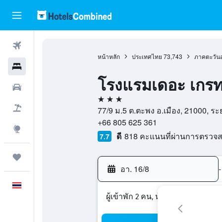
ตั๋วเครื่องบิน
หน้าหลัก
ประเทศไทย
73,743
ภาคตะวัน
โรงแรม
โรงแรมเดอะ เกรท
รถเช่า
3 ดาว
เที่ยวบิน+โรงแรม
77/9 ม.5 ต.ตะพง อ.เมือง, 21000, ร
+66 805 625 361
สำรวจ
ดี
818 คะแนนที่ผ่านการตรวจ
7.7
ทริป
อา. 16/8
-
ภาษาไทย
ผู้เข้าพัก 2 คน, ห้องพัก 1 ห้อง