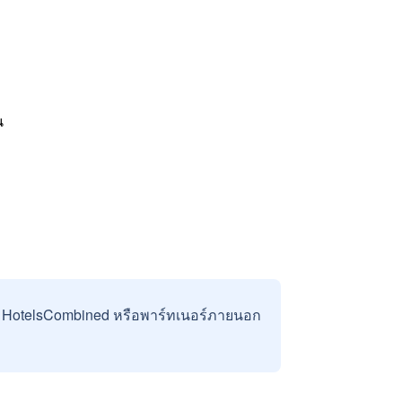
น
บ HotelsCombined หรือพาร์ทเนอร์ภายนอก