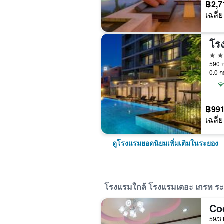
฿2,7
เฉลี่ย
4 ด
590 ถ
0.0 ก
฿99
เฉลี่ย
ดูโรงแรมยอดนิยมเพิ่มเติมในระยอง
โรงแรมใกล้ โรงแรมเดอะ เกรท ระยอ
Co
59/3