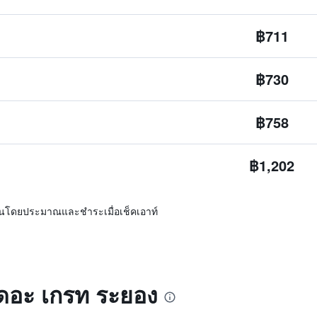
฿711
฿730
฿758
฿1,202
ิ่นโดยประมาณและชำระเมื่อเช็คเอาท์
เดอะ เกรท ระยอง