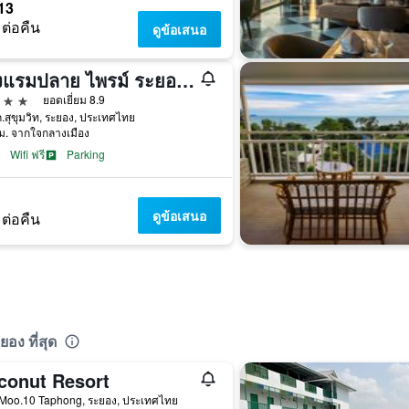
13
 ต่อคืน
ดูข้อเสนอ
โรงแรมปลาย ไพรม์ ระยอง - SHA Extra Plus
าว
ยอดเยี่ยม 8.9
.สุขุมวิท, ระยอง, ประเทศไทย
ม. จากใจกลางเมือง
Wifi ฟรี
Parking
1
ดูข้อเสนอ
 ต่อคืน
ง ที่สุด
conut Resort
 Moo.10 Taphong, ระยอง, ประเทศไทย