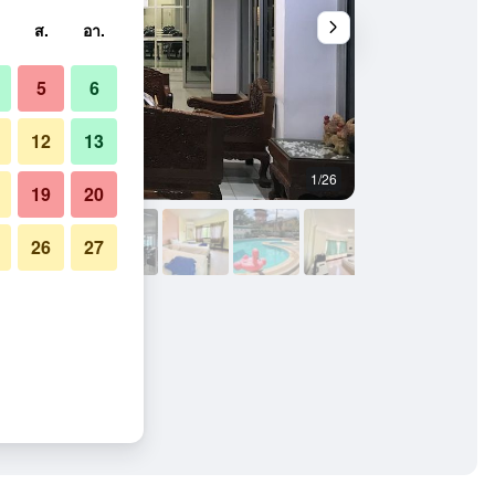
ส.
อา.
5
6
12
13
1/26
อื่น ๆ
19
20
26
27
ยอง