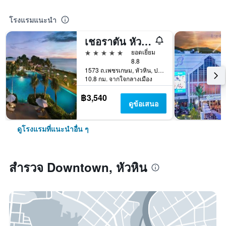
โรงแรมแนะนำ
เชอราตัน หัวหิน รีสอร์ทแอนด์สปา
5 ดาว
ยอดเยี่ยม
8.8
1573 ถ.เพชรเกษม, หัวหิน, ประเทศไทย
10.8 กม. จากใจกลางเมือง
฿3,540
ดูข้อเสนอ
ดูโรงแรมที่แนะนำอื่น ๆ
สำรวจ Downtown, หัวหิน