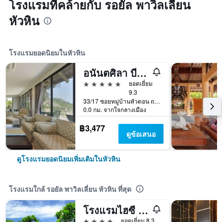
โรงแรมที่คล้ายกับ รอยัล พาวิลเลี่ยน
หัวหิน
โรงแรมยอดนิยมในหัวหิน
อนันตศิลา บีช รีสอร์ท หัวหิน
5 ดาว
ยอดเยี่ยม
9.3
33/17 ซอยหมู่บ้านหัวดอน ถนนเพชรเกษม, หัวหิน, ประเทศไทย
0.0 กม. จากใจกลางเมือง
฿3,477
ดูข้อเสนอ
ดูโรงแรมยอดนิยมเพิ่มเติมในหัวหิน
โรงแรมใกล้ รอยัล พาวิลเลี่ยน หัวหิน ที่สุด
โรงแรมไฮซี หัวหิน
4 ดาว
ยอดเยี่ยม 8.3