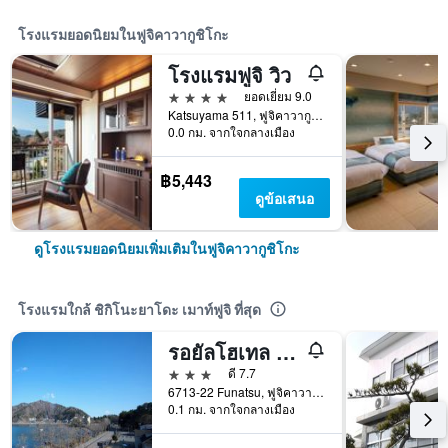
โรงแรมยอดนิยมในฟูจิคาวากูชิโกะ
โรงแรมฟูจิ วิว
4 ดาว
ยอดเยี่ยม 9.0
Katsuyama 511, ฟูจิคาวากูชิโกะ, ญี่ปุ่น
0.0 กม. จากใจกลางเมือง
฿5,443
ดูข้อเสนอ
ดูโรงแรมยอดนิยมเพิ่มเติมในฟูจิคาวากูชิโกะ
โรงแรมใกล้ ชิกิโนะยาโดะ เมาท์ฟูจิ ที่สุด
รอยัลโฮเทล คาวางุจิโกะ
3 ดาว
ดี 7.7
6713-22 Funatsu, ฟูจิคาวากูชิโกะ, ญี่ปุ่น
0.1 กม. จากใจกลางเมือง