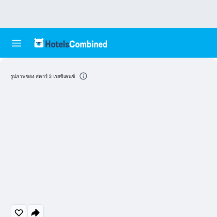
รูปภาพของ สตาร์ 3 เรสซิเดนซ์