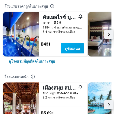
โรงแรมราคาถูกในเกาะสมุย
คัลเลอไรซ์ บูติก โฮเทล
2 ดาว
ดี 6.9
118/4 ม.4 ต.มะเร็ต, เกาะสมุย, ประเทศไทย
5.4 กม. จากใจกลางเมือง
฿431
ดูข้อเสนอ
ดูโรงแรมที่ถูกที่สุดในเกาะสมุย
โรงแรมแนะนำ
เมืองสมุย สปา รีสอร์ท
13/1 หมู่ 2 หาดเฉวง ต.บ่อผุด, เกาะสมุย, ประเทศไทย
2.2 กม. จากใจกลางเมือง
฿5,691