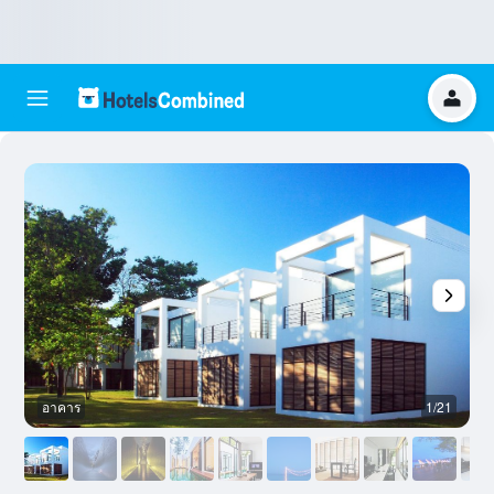
อาคาร
1/21
อ