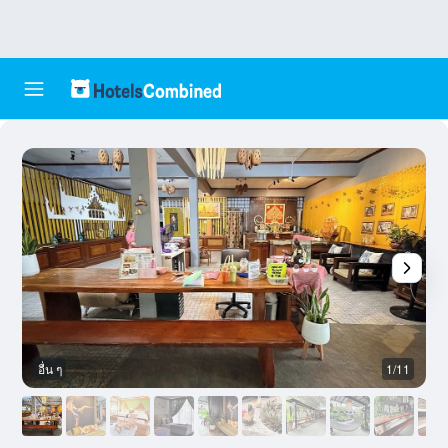
อื่น ๆ
1/11
อ