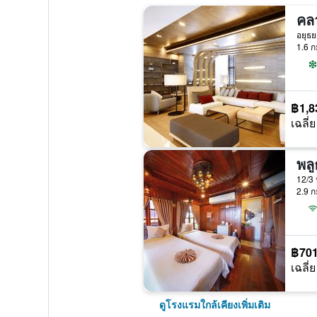
อยุธ
1.6 ก
฿1,8
เฉลี่ย
พล
12/3 
2.9 ก
฿70
เฉลี่ย
ดูโรงแรมใกล้เคียงเพิ่มเติม