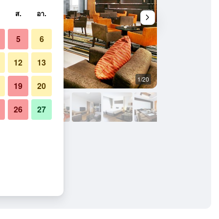
ส.
อา.
5
6
12
13
1/20
ห้องนอน
19
20
26
27
ยา