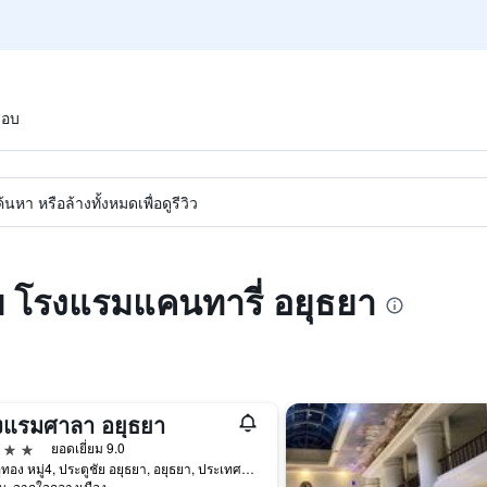
สอบ
หา หรือล้างทั้งหมดเพื่อดูรีวิว
บ โรงแรมแคนทารี่ อยุธยา
งแรมศาลา อยุธยา
าว
ยอดเยี่ยม 9.0
ถนนอู่ทอง หมู่4, ประตูชัย อยุธยา, อยุธยา, ประเทศไทย
ม. จากใจกลางเมือง