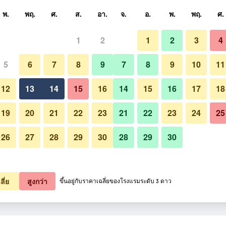
หา
พ.
พฤ.
ศ.
ส.
อา.
จ.
อ.
พ.
พฤ.
ศ.
1
2
1
2
3
4
ี่สุด ราคาต่อคืน
5
6
7
8
9
7
8
9
10
11
เลานจ์
หมด (ต่อคืน)
12
13
14
15
16
14
15
16
17
18
2,304
เช็คดีล
19
20
21
22
23
21
22
23
24
25
26
27
28
29
30
28
29
30
รูปภาพของ โรงแรมแคนทารี่ อยุธ
ลี่ย
สูงกว่า
ขึ้นอยู่กับราคาเฉลี่ยของโรงแรมระดับ 3 ดาว