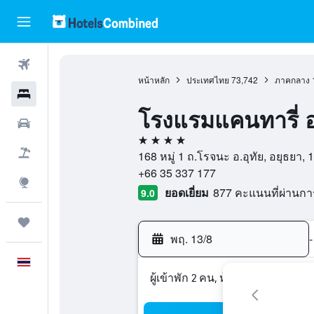
ตั๋วเครื่องบิน
หน้าหลัก
ประเทศไทย
73,742
ภาคกลาง
โรงแรม
โรงแรมแคนทารี่ 
รถเช่า
4 ดาว
เที่ยวบิน+โรงแรม
168 หมู่ 1 ถ.โรจนะ อ.อุทัย, อยุธยา
+66 35 337 177
สำรวจ
ยอดเยี่ยม
877 คะแนนที่ผ่านก
9.0
ทริป
พฤ. 13/8
-
ภาษาไทย
ผู้เข้าพัก 2 คน, ห้องพัก 1 ห้อง