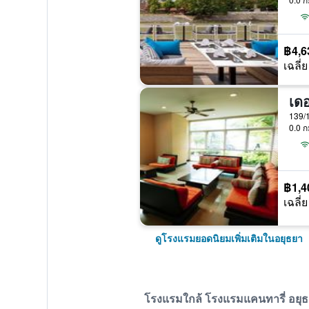
฿4,6
เฉลี่ย
เดอ
0.0 ก
฿1,4
เฉลี่ย
ดูโรงแรมยอดนิยมเพิ่มเติมในอยุธยา
โรงแรมใกล้ โรงแรมแคนทารี่ อยุธยา