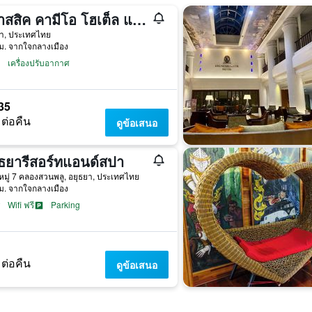
คลาสสิค คามีโอ โฮเต็ล แอนด์ เซอร์วิซ อพาร์ตเมนต์ อยุธยา
ยา, ประเทศไทย
ม. จากใจกลางเมือง
เครื่องปรับอากาศ
35
 ต่อคืน
ดูข้อเสนอ
ูธยารีสอร์ทแอนด์สปา
หมู่ 7 คลองสวนพลู, อยุธยา, ประเทศไทย
ม. จากใจกลางเมือง
Wifi ฟรี
Parking
1
 ต่อคืน
ดูข้อเสนอ