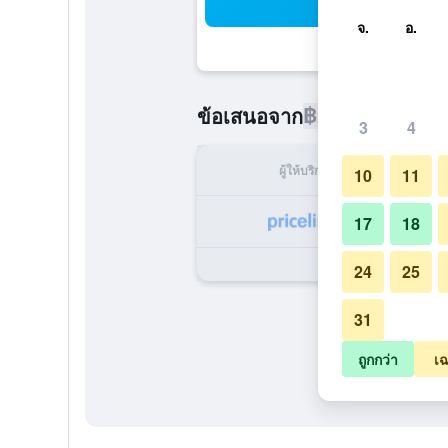
ค้น
จ.
อ.
฿2,304
ข้อเสนอจาก
/
ราคาที่ถูกท
3
4
ผู้ให้บริการ
ทั้ง
10
11
฿
17
18
24
25
31
ถูกกว่า
เฉ