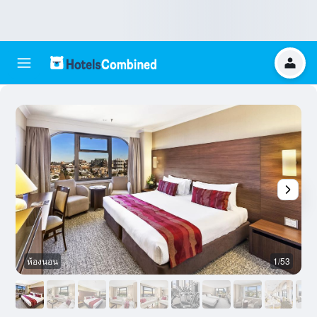
ห้องนอน
1/53