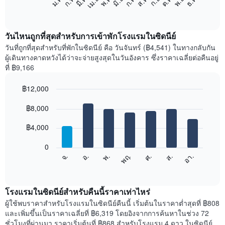
ก.พ.
พ.ค.
ส.ค.
พ.ย.
มี.ค.
มิ.ย.
ก.ย.
ธ.ค.
เม.ย.
ก.ค.
ต.ค.
ม.ค.
ต่อ
End
of
ไป
interactive
นี้
chart
แสดง
วันไหนถูกที่สุดสำหรับการเข้าพักโรงแรมในซิดนีย์
ราคา
วันที่ถูกที่สุดสำหรับที่พักในซิดนีย์ คือ วันจันทร์ (฿4,541) ในทางกลับกัน
เฉลี่ย
ผู้เดินทางคาดหวังได้ว่าจะจ่ายสูงสุดในวันอังคาร ซึ่งราคาเฉลี่ยต่อคืนอยู่
ของ
ที่ ฿9,166
ห้อง
พัก
฿12,000
ใน
Bar
แต่ละ
Chart
graphic.
฿8,000
chart
เดือน
with
แผนภูมิ
7
฿4,000
มี
bars.
แกน
0
X
แผนภูมิ
จ.
พฤ.
อา.
พ.
ส.
อ.
ศ.
1
ต่อ
End
แกน
of
ไป
interactive
แสดง
นี้
chart
เดือน
แสดง
โรงแรมในซิดนีย์สำหรับคืนนี้ราคาเท่าไหร่
แผนภูมิ
ราคา
ผู้ใช้พบราคาสำหรับโรงแรมในซิดนีย์คืนนี้ เริ่มต้นในราคาต่ำสุดที่ ฿808
มี
เฉลี่ย
และเพิ่มขึ้นเป็นราคาเฉลี่ยที่ ฿6,319 โดยอิงจากการค้นหาในช่วง 72
แกน
ของ
ชั่วโมงที่ผ่านมา ราคาเริ่มต้นที่ ฿868 สำหรับโรงแรม 4 ดาว ในซิดนีย์