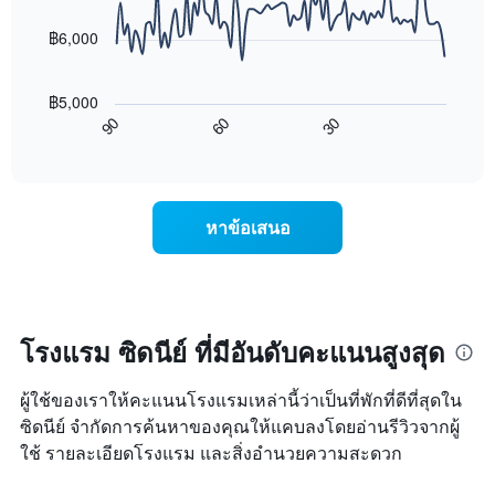
data
ดาว
ช่วง
points.
แผนภูมิ
฿6,000
3
มี
วัน
แผนภูมิ
แกน
ที่
ต่อ
Y
ผ่าน
฿5,000
ไป
1
มา
60
30
90
นี้
End
แกน
โดย
of
แสดง
แสดง
interactive
รวบรวม
การ
chart
ราคา
ตาม
เปลี่ยนแปลง
เฉลี่ย
ระดับ
ของ
ของ
หาข้อเสนอ
ดาว
ราคา
ห้อง
แผนภูมิ
ห้อง
พัก
มี
พัก
คืน
แกน
เมื่อ
นี้
X
ใกล้
ซึ่ง
1
ถึง
โรงแรม ซิดนีย์ ที่มีอันดับคะแนนสูงสุด
พบใน
แกน
วัน
3
แสดง
ที่
วัน
หมวด
ผู้ใช้ของเราให้คะแนนโรงแรมเหล่านี้ว่าเป็นที่พักที่ดีที่สุดใน
เข้า
ที่
หมู่
พัก
ซิดนีย์ จำกัดการค้นหาของคุณให้แคบลงโดยอ่านรีวิวจากผู้
ผ่าน
โรงแรม
แผนภูมิ
ใช้ รายละเอียดโรงแรม และสิ่งอำนวยความสะดวก
มา
ตาม
มี
จำนวน
แกน