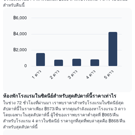
Y
ห้อง
สำหรับคืนนี้
1
พัก
แกน
ใน
แแส
฿6,000
แต่ละ
ดง
Bar
วัน
Chart
ราคา
graphic.
chart
ของ
฿4,000
with
เฉลี่ย
สัปดาห์
5
ของ
แผนภูมิ
bars.
ห้อง
มี
฿2,000
พัก
แกน
แผนภูมิ
X
ต่อ
1
0
ไป
แกน
1 ดาว
2 ดาว
3 ดาว
4 ดาว
5 ดาว
นี้
แสดง
End
แสดง
วัน
of
ราคา
interactive
ของ
เฉลี่ย
chart
สัปดาห์
ห้องพักโรงแรมในซิดนีย์สำหรับสุดสัปดาห์นี้ราคาเท่าไร
ของ
แผนภูมิ
ห้อง
ในช่วง 72 ชั่วโมงที่ผ่านมา เราพบราคาสำหรับโรงแรมในซิดนีย์สุด
มี
พัก
สัปดาห์นี้ในราคาเพียง ฿573/คืน หากคุณกำลังมองหาโรงแรม 3 ดาว
แกน
คืน
โดยเฉพาะในสุดสัปดาห์นี้ ผู้ใช้ของเราพบราคาต่ำสุดที่ ฿965/คืน
Y
นี้
สำหรับโรงแรม 4 ดาวในซิดนีย์ ราคาถูกที่สุดที่พบล่าสุดคือ ฿868/คืน
1
ที่
สำหรับสุดสัปดาห์นี้
แกน
พบ
แแส