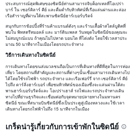
ประสบการณ์สุดพิเศษของซิดนีย์ท่านสามารถจิบค็อกเทลที่โอเปร่า
บาร์ ใน เซอร์คิลาร์ คีย์ และดื่มด่ำกับทิวทัศน์ที่เรือแล่นผ่านและล่อง
เรือสำราญที่ผ่านใต้สะพานซิดนีย์ฮาร์เบอร์บริดจ์
สนุกกับการช้อปปิ้งที่ร้านค้าแบรนด์ดังๆ และร้านเสื้อผ้าสไตล์บูติคที่
พบใน พิทสตรีทมอลล์ และ มาร์ตินเพลส วันหยุดในซิดนีย์ของคุณจะ
ไม่สมบูรณ์แบบ ถ้าคุณไม่ไปหาด บอนได ที่โด่งดัง โดยใช้เวลสาประ
มาณ 50 นาทีจากในเมืองโดยรถประจำทาง
วิธีการเดินทางในซิดนีย์
การเดินทางโดยขนส่งมวลชนถือเป็นการที่เดินทางที่ดีที่สุดในการท่อง
เที่ยว โดยสถานที่สำคัญและสถานที่ต่างๆนั้นเชื่อมสามารถเดินทางไป
ได้โดยใช้รถไฟฟ้า รถประจำทาง และเรือเฟอร์รี่ จาก เซอร์คิลาร์ คีย์
ไปถึง ดาร์ลิ่งฮาร์เบอร์ เพื่อชมทิวทัศน์ของเมืองซึ่งจะแล่นผ่านใต้สะ
พานฮาร์เบอร์บริดจ์และ โอเปร่าเฮาส์ รถไฟและรถประจำทางเดิน
ทางไปที่ย่านธุรกิจและเชื่อมต่อกับจุดหมายปลายทางในมหานคร
ซิดนีย์ ขณะที่สนามบินซิดนีย์ซึ่งเป็นประตูสู่เมืองหลวงและใช้เวลา
เดินทางโดยรถไฟฟ้าไม่ถึง 15 นาทีจากในเมือง
เกร็ดน่ารู้เกี่ยวกับการเข้าพักในซิดนีย์