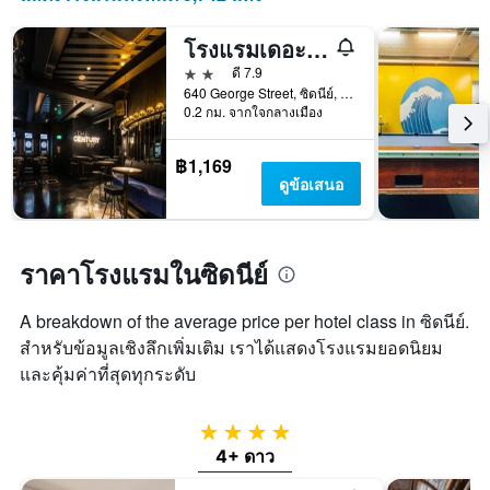
ที่
ผ่าน
โรงแรมเดอะแคปซูล - โฮสเทล
มา
2 ดาว
ดี 7.9
640 George Street, ซิดนีย์, NSW, ออสเตรเลีย
0.2 กม. จากใจกลางเมือง
฿1,169
ดูข้อเสนอ
ราคาโรงแรมในซิดนีย์
A breakdown of the average price per hotel class in ซิดนีย์.
สำหรับข้อมูลเชิงลึกเพิ่มเติม เราได้แสดงโรงแรมยอดนิยม
และคุ้มค่าที่สุดทุกระดับ
4 ดาว
4+ ดาว