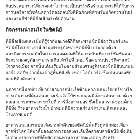
กับประสบการณ์ที่น่าจดจำไม่ว่าจะเป็นบาร์หรือร้านอาหารที่ได้รับการ
การันตรีจากมิชลินสตาร์ตลอดจนถึงพิพิธภัณฑ์สำหรับนวัตกรรมใหม่
และงานกีฬาที่มีชื่อเสียงระดับตำนาน
กิจกรรมน่าสนใจในซิดนีย์
ที่มีชื่อเสียงและเป็นที่รู้จักกันอย่างดีก็คือสะพานซิดนีย์ฮาร์เบอร์และ
ซิดนีย์โอเปร่าเฮาส์ ย่านเศรษฐกิจของซิดนีย์ซึ่งประกอบด้วย
สถาปัตยกรรมสมัยใหม่ การแสดงสดที่ให้ความบันเทิง บาร์ชิคชิคและ
กิจกรรมผจญภัย สามารถเดินเท้าไปที่ เดอะ ร็อค ย่านประวัติศาสตร์
ใจกลางเมือง จากนั้นเดินเรียบไปตามย่านเศรษฐกิจของซิดนีย์บนถนน
จอร์จ สตรีท จากนั้นเข้าสู่พื้นที่สีเขียงของ ไฮด์ปาร์ค ซึ่งเป็นแหล่งพัก
ผ่อนที่คึกคักมาก
นอกจากนี้นักท่องเที่ยวยังสามารถนั่งเรื่อข้ามฟาก แล่นเรือยอร์ช หรือ
การเดินทางที่ตื่นเต้นอย่างเรือเจ๊ตโบ๊ท หากคุณมีเด็กๆเดินทางมาด้วย
คุณสามารถพาพวกเขาไปที่ ดาร์ลิ่งฮารเบอร์ ซึ่งเป็นสวรรค์ของเด็กๆ
ที่มีทั้ง ร้านอาหารริมน้ำ ม้าหมุนที่มีความเก่าแก่ สนามเด็กเล่นและ
โรงภาพยนตร์
อาหารและสถานบันเทิงยามค่ำคืนของซิดนีย์นั้นดึงดูดนักท่องเที่ยว
จากทั่วโลก ให้มาลิ้มลองอาหารออสเตรเลียที่ตลาดปลาซิดนีย์ ซึ่งเต็ม
ไปด้วยบรรยากาศที่คึกคัก ก่อนทานอาหารทะเลสดๆ สำหรับ