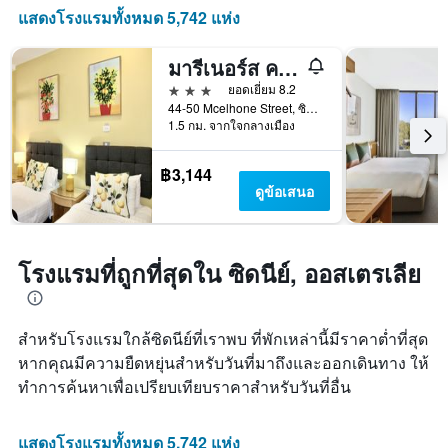
ดาว
X
แสดงโรงแรมทั้งหมด 5,742 แห่ง
แผนภูมิ
1
มี
แกน
แกน
มารีเนอร์ส คอร์ท โฮเทล ซิดนีย์
แสดง
Y
จำนวน
3 ดาว
ยอดเยี่ยม 8.2
1
วัน
44-50 Mcelhone Street, ซิดนีย์, NSW, ออสเตรเลีย
แกน
ก่อน
1.5 กม. จากใจกลางเมือง
แสดง
การ
ราคา
เข้า
฿3,144
เฉลี่ย
พัก
ดูข้อเสนอ
ของ
แผนภูมิ
ห้อง
มี
พัก
แกน
ใน
Y
โรงแรมที่ถูกที่สุดใน ซิดนีย์, ออสเตรเลีย
ช่วง
1
สุด
แกน
สัปดาห์
แแส
นี้
ดง
สำหรับโรงแรมใกล้ซิดนีย์ที่เราพบ ที่พักเหล่านี้มีราคาต่ำที่สุด
ที่
ราคา
หากคุณมีความยืดหยุ่นสำหรับวันที่มาถึงและออกเดินทาง ให้
พบ
เฉลี่ย
ใน
ทำการค้นหาเพื่อเปรียบเทียบราคาสำหรับวันที่อื่น
ของ
ช่วง
ห้อง
3
พัก
แสดงโรงแรมทั้งหมด 5,742 แห่ง
วัน