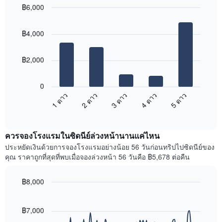
ใน
฿6,000
ดง
ช่วง
ราคา
Bar
Chart
3
เฉลี่ย
graphic.
chart
วัน
฿4,000
with
ของ
ที่
5
ห้อง
ผ่าน
bars.
พัก
มา
฿2,000
โดย
แผนภูมิ
รวบรวม
ต่อ
0
ตาม
ไป
1 ดาว
2 ดาว
3 ดาว
4 ดาว
5 ดาว
ระดับ
นี้
ดาว
End
แสดง
of
แผนภูมิ
ราคา
interactive
มี
เฉลี่ย
chart
แกน
ควรจองโรงแรมในซิดนีย์ล่วงหน้านานแค่ไหน
ของ
X
ห้อง
ประหยัดเงินด้วยการจองโรงแรมอย่างน้อย 56 วันก่อนทริปไปซิดนีย์ของ
1
พัก
คุณ ราคาถูกที่สุดที่พบเมื่อจองล่วงหน้า 56 วันคือ ฿5,678 ต่อคืน
แกน
ใน
แสดง
สุด
หมวด
฿8,000
สัปดาห์
หมู่
นี้
Line
Chart
โรงแรม
graphic.
chart
ที่
ตาม
with
฿7,000
พบ
90
จำนวน
ใน