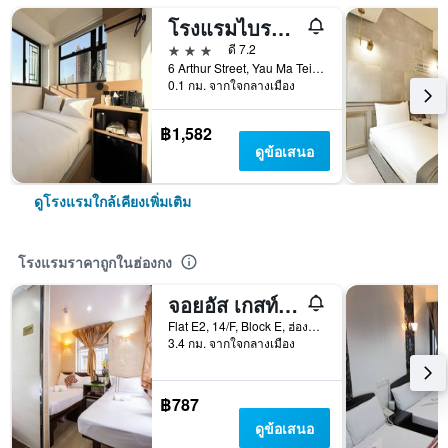
โรงแรมไบรดัลทีเฮ้าส์ เหยามาเต่ย อาเธอร์
3 ดาว
ดี 7.2
6 Arthur Street, Yau Ma Tei, ฮ่องกง, ฮ่องกง
0.1 กม. จากใจกลางเมือง
฿1,582
ดูข้อเสนอ
ดูโรงแรมใกล้เคียงเพิ่มเติม
โรงแรมราคาถูกในฮ่องกง
จอยอัส เกสท์เฮาส์
Flat E2, 14/F, Block E, ฮ่องกง, ฮ่องกง
3.4 กม. จากใจกลางเมือง
฿787
ดูข้อเสนอ