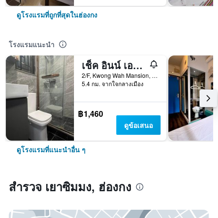
ดูโรงแรมที่ถูกที่สุดในฮ่องกง
โรงแรมแนะนำ
เช็ค อินน์ เอสเค - โฮสเทล
2/F, Kwong Wah Mansion, 269-273 Hennessy Road, ฮ่องกง, ฮ่องกง
5.4 กม. จากใจกลางเมือง
฿1,460
ดูข้อเสนอ
ดูโรงแรมที่แนะนำอื่น ๆ
สำรวจ เยาซิมมง, ฮ่องกง