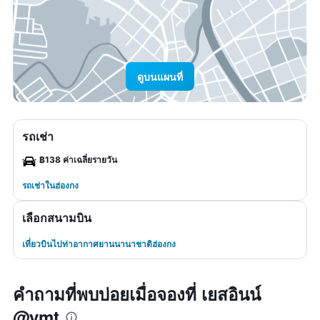
ดูบนแผนที่
รถเช่า
฿138 ค่าเฉลี่ยรายวัน
รถเช่าในฮ่องกง
เลือกสนามบิน
เที่ยวบินไปท่าอากาศยานนานาชาติฮ่องกง
คำถามที่พบบ่อยเมื่อจองที่ เยสอินน์
@ymt