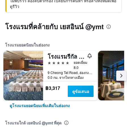
ไม่พบรีวิว ลองลบตัวกรอง เปลี่ยนการค้นหา หรือล้างทั้งหมดเพื่อ
ดูรีวิว
โรงแรมที่คล้ายกับ เยสอินน์ @ymt
โรงแรมยอดนิยมในฮ่องกง
โรงแรมรีกัล แอร์พอร์ต
5 ดาว
ยอดเยี่ยม
8.0
9 Cheong Tat Road, ฮ่องกง, ฮ่องกง
0.0 กม. จากใจกลางเมือง
฿3,317
ดูข้อเสนอ
ดูโรงแรมยอดนิยมเพิ่มเติมในฮ่องกง
โรงแรมใกล้ เยสอินน์ @ymt ที่สุด