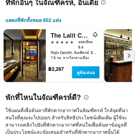
ที่พักอื่นๆ ในจัณฑีครห์, อินเดีย
วัน
ของ
สัปดาห์
แสดงที่พักทั้งหมด 852 แห่ง
แผนภูมิ
มี
แกน
The Lalit Chandigarh
X
5 ดาว
ยอดเยี่ยม
1
8.4
แกน
Rajiv Gandhi, จัณฑีครห์, อินเดีย
แสดง
7.6 กม. จากใจกลางเมือง
วัน
ของ
฿2,287
ดูข้อเสนอ
สัปดาห์
แผนภูมิ
มี
แกน
พักที่ไหนในจัณฑีครห์ดี?
Y
1
แกน
ใช้แผนที่เพื่อค้นหาที่พักตากอากาศในจัณฑีครห์ ใกล้จุดที่น่า
แแส
สนใจที่คุณจะไปบ่อยๆ สำหรับสิทธิประโยชน์เพิ่มเติม ผู้ใช้จะ
ดง
สามารถคลิกไปยังที่พักตากอากาศที่สนใจเพื่อค้นหาข้อมูลที่
ราคา
เฉลี่ย
เป็นประโยชน์และข้อเสนอสำหรับที่พักตากอากาศนั้นได้