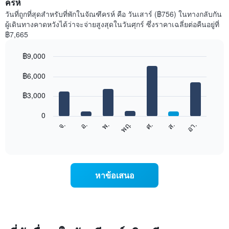
ครห์
วันที่ถูกที่สุดสำหรับที่พักในจัณฑีครห์ คือ วันเสาร์ (฿756) ในทางกลับกัน
ผู้เดินทางคาดหวังได้ว่าจะจ่ายสูงสุดในวันศุกร์ ซึ่งราคาเฉลี่ยต่อคืนอยู่ที่
฿7,665
฿9,000
Bar
Chart
graphic.
฿6,000
chart
with
7
฿3,000
bars.
0
แผนภูมิ
ศ.
พฤ.
พ.
อ.
จ.
อา.
ส.
ต่อ
End
of
ไป
interactive
นี้
chart
แสดง
ราคา
หาข้อเสนอ
เฉลี่ย
ของ
ห้อง
พัก
ใน
แต่ละ