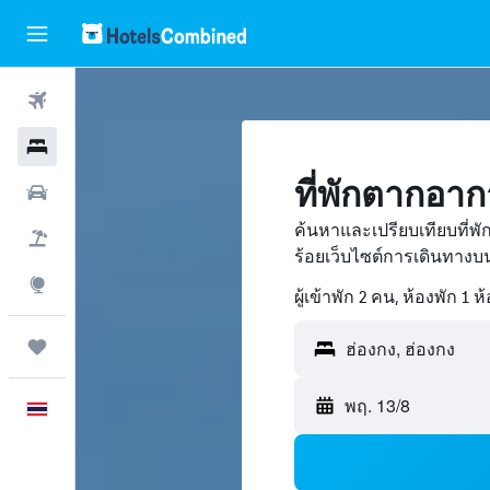
ตั๋วเครื่องบิน
โรงแรม
ที่พักตากอา
รถเช่า
ค้นหาและเปรียบเทียบที่พ
เที่ยวบิน+โรงแรม
ร้อยเว็บไซต์การเดินทาง
สำรวจ
ผู้เข้าพัก 2 คน, ห้องพัก 1 ห
ทริป
ฮ่องกง, ฮ่องกง
พฤ. 13/8
ภาษาไทย