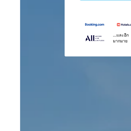
...และอีก
มากมาย