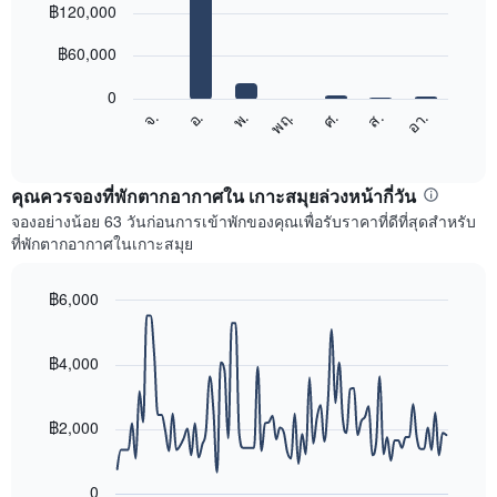
graphic.
฿120,000
chart
เดือน
with
แผนภูมิ
7
฿60,000
มี
bars.
แกน
0
X
แผนภูมิ
อ.
พฤ.
ส.
จ.
พ.
ศ.
อา.
1
ต่อ
End
แกน
of
ไป
interactive
แสดง
นี้
chart
เดือน
แสดง
คุณควรจองที่พักตากอากาศใน เกาะสมุยล่วงหน้ากี่วัน
แผนภูมิ
ราคา
จองอย่างน้อย 63 วันก่อนการเข้าพักของคุณเพื่อรับราคาที่ดีที่สุดสำหรับ
มี
เฉลี่ย
ที่พักตากอากาศในเกาะสมุย
แกน
ของ
Y
ห้อง
1
พัก
฿6,000
แกน
ใน
Line
Chart
แแส
แต่ละ
graphic.
chart
ดง
with
วัน
฿4,000
ราคา
90
ของ
data
เฉลี่ย
สัปดาห์
points.
ของ
แผนภูมิ
฿2,000
ห้อง
มี
แผนภูมิ
พัก
แกน
ต่อ
X
0