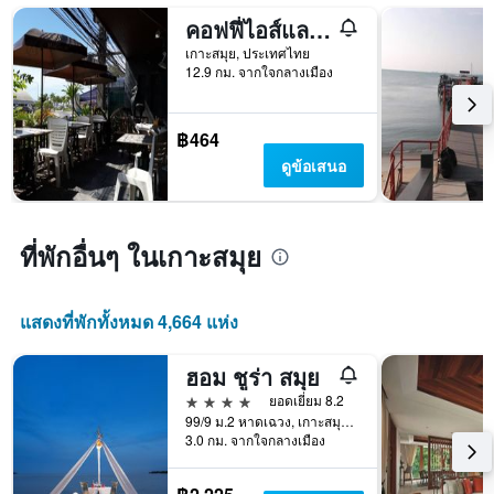
วัน
คอฟฟี่ไอส์แลนด์ - โฮสเทล
ก่อน
การ
เกาะสมุย, ประเทศไทย
12.9 กม. จากใจกลางเมือง
เข้า
พัก
แผนภูมิ
มี
฿464
แกน
ดูข้อเสนอ
Y
1
แกน
แแส
ที่พักอื่นๆ ในเกาะสมุย
ดง
ราคา
เฉลี่ย
แสดงที่พักทั้งหมด 4,664 แห่ง
ของ
ห้อง
พัก
ฮอม ชูร่า สมุย
4 ดาว
ยอดเยี่ยม 8.2
99/9 ม.2 หาดเฉวง, เกาะสมุย, ประเทศไทย
3.0 กม. จากใจกลางเมือง