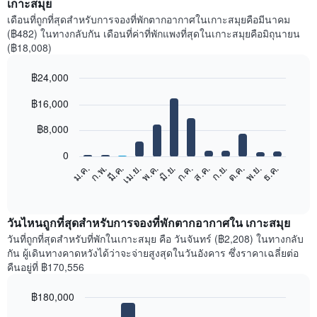
เกาะสมุย
เดือนที่ถูกที่สุดสำหรับการจองที่พักตากอากาศในเกาะสมุยคือมีนาคม
(฿482) ในทางกลับกัน เดือนที่ค่าที่พักแพงที่สุดในเกาะสมุยคือมิถุนายน
(฿18,008)
฿24,000
Bar
Chart
฿16,000
graphic.
chart
with
12
฿8,000
bars.
0
แผนภูมิ
ก.พ.
พ.ค.
ส.ค.
พ.ย.
มี.ค.
มิ.ย.
ก.ย.
ธ.ค.
ม.ค.
เม.ย.
ก.ค.
ต.ค.
ต่อ
End
of
ไป
interactive
นี้
chart
แสดง
วันไหนถูกที่สุดสำหรับการจองที่พักตากอากาศใน เกาะสมุย
ราคา
วันที่ถูกที่สุดสำหรับที่พักในเกาะสมุย คือ วันจันทร์ (฿2,208) ในทางกลับ
เฉลี่ย
กัน ผู้เดินทางคาดหวังได้ว่าจะจ่ายสูงสุดในวันอังคาร ซึ่งราคาเฉลี่ยต่อ
ของ
คืนอยู่ที่ ฿170,556
ห้อง
พัก
฿180,000
ใน
Bar
แต่ละ
Chart