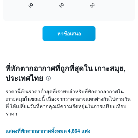
ไป
1
90
60
30
นี้
End
แกน
of
แสดง
แสดง
interactive
การ
chart
วัน
เปลี่ยนแปลง
ของ
ของ
สัปดาห์
หาข้อเสนอ
ราคา
แผนภูมิ
ห้อง
มี
พัก
แกน
เมื่อ
Y
ใกล้
1
ถึง
ที่พักตากอากาศที่ถูกที่สุดใน เกาะสมุย,
แกน
วัน
แแส
ประเทศไทย
ที่
ดง
เข้า
ราคา
พัก
ราคานี้เป็นราคาต่ำสุดที่เราพบสำหรับที่พักตากอากาศใน
เฉลี่ย
แผนภูมิ
ของ
เกาะสมุยในขณะนี้ เนื่องจากราคาอาจแตกต่างกันไปตามวัน
มี
ห้อง
ที่ ให้เปลี่ยนวันที่หากคุณมีความยืดหยุ่นในการเปรียบเทียบ
แกน
พัก
X
ราคา
1
แกน
แสดง
แสดงที่พักตากอากาศทั้งหมด 4,664 แห่ง
จำนวน