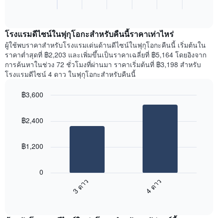
แกน
End
แสดง
of
แสดง
ราคา
interactive
วัน
เฉลี่ย
chart
ของ
โรงแรมดีไซน์ในฟุกุโอกะสำหรับคืนนี้ราคาเท่าไหร่
ของ
สัปดาห์
ห้อง
ผู้ใช้พบราคาสำหรับโรงแรมเด่นด้านดีไซน์ในฟุกุโอกะคืนนี้ เริ่มต้นใน
แผนภูมิ
พัก
ราคาต่ำสุดที่ ฿2,203 และเพิ่มขึ้นเป็นราคาเฉลี่ยที่ ฿5,164 โดยอิงจาก
มี
ใน
การค้นหาในช่วง 72 ชั่วโมงที่ผ่านมา ราคาเริ่มต้นที่ ฿3,198 สำหรับ
แกน
ย่าน
โรงแรมดีไซน์ 4 ดาว ในฟุกุโอกะสำหรับคืนนี้
Y
ที่
1
ได้
฿3,600
แกน
รับ
แแส
Bar
Chart
ความ
graphic.
chart
ดง
นิยม
฿2,400
with
ราคา
สูงสุด
2
เฉลี่ย
แผนภูมิ
bars.
ของ
มี
฿1,200
ห้อง
แกน
แผนภูมิ
พัก
X
ต่อ
0
1
ไป
3 ดาว
4 ดาว
แกน
นี้
แสดง
End
แสดง
of
ราคา
ราคา
interactive
เฉลี่ย
เฉลี่ย
chart