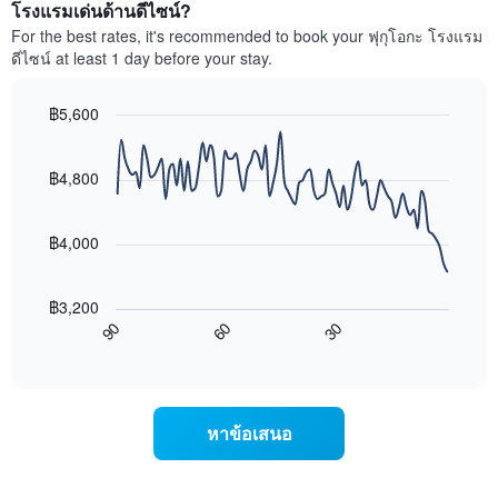
ห้อง
โรงแรมเด่นด้านดีไซน์?
แกน
พัก
For the best rates, it's recommended to book your ฟุกุโอกะ โรงแรม
แสดง
ใน
หมวด
ดีไซน์ at least 1 day before your stay.
สุด
หมู่
สัปดาห์
โรงแรม
นี้
฿5,600
ตาม
ที่
Line
จำนวน
Chart
พบ
graphic.
chart
ดาว
ใน
with
฿4,800
แผนภูมิ
90
ช่วง
มี
data
3
แกน
points.
วัน
฿4,000
Y
ที่
1
แผนภูมิ
ผ่าน
แกน
ต่อ
มา
฿3,200
แสดง
ไป
โดย
90
60
30
ราคา
นี้
End
รวบรวม
of
เฉลี่ย
แสดง
ตาม
interactive
ของ
การ
chart
ระดับ
ห้อง
เปลี่ยนแปลง
ดาว
พัก
ของ
แผนภูมิ
หาข้อเสนอ
คืน
ราคา
มี
นี้
ห้อง
แกน
ซึ่ง
พัก
X