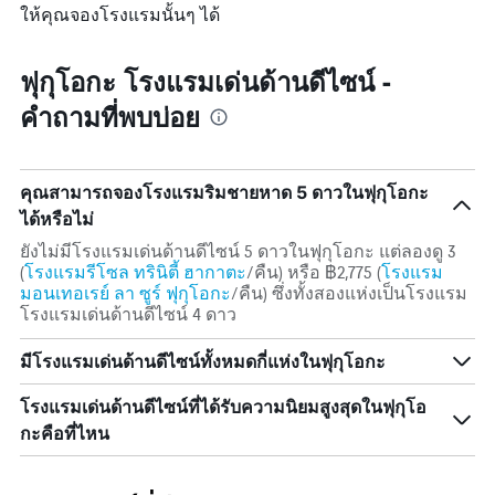
สุด
ให้คุณจองโรงแรมนั้นๆ ได้
1
สัปดาห์
แกน
นี้
แแส
ที่
ฟุกุโอกะ โรงแรมเด่นด้านดีไซน์ -
ดง
พบ
ราคา
ใน
คำถามที่พบบ่อย
เฉลี่ย
ช่วง
ของ
3
ห้อง
วัน
พัก
ที่
คุณสามารถจองโรงแรมริมชายหาด 5 ดาวในฟุกุโอกะ
ผ่าน
ได้หรือไม่
มา
ยังไม่มีโรงแรมเด่นด้านดีไซน์ 5 ดาวในฟุกุโอกะ แต่ลองดู 3
(
โรงแรมรีโซล ทรินิตี้ ฮากาตะ
/คืน) หรือ ฿2,775 (
โรงแรม
มอนเทอเรย์ ลา ซูร์ ฟุกุโอกะ
/คืน) ซึ่งทั้งสองแห่งเป็นโรงแรม
โรงแรมเด่นด้านดีไซน์ 4 ดาว
มีโรงแรมเด่นด้านดีไซน์ทั้งหมดกี่แห่งในฟุกุโอกะ
โรงแรมเด่นด้านดีไซน์ที่ได้รับความนิยมสูงสุดในฟุกุโอ
กะคือที่ไหน