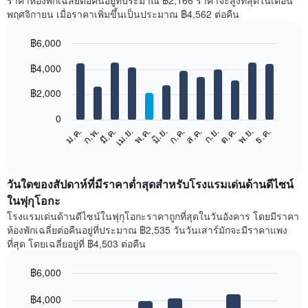
ราคาห้องพักเฉลี่ยต่อคืนอยู่ที่ประมาณ ฿2,166 ราคาจะสูงที่สุดในเดือน
พฤศจิกายน เมื่อราคาเพิ่มขึ้นเป็นประมาณ ฿4,562 ต่อคืน
฿6,000
Bar
Chart
฿4,000
graphic.
chart
with
12
฿2,000
bars.
0
แผนภูมิ
ม.ค.
ก.พ.
มี.ค.
เม.ย.
พ.ค.
มิ.ย.
ก.ค.
ส.ค.
ก.ย.
ต.ค.
พ.ย.
ธ.ค.
ต่อ
End
of
ไป
interactive
นี้
chart
แสดง
วันใดของสัปดาห์ที่มีราคาต่ำสุดสำหรับโรงแรมเด่นด้านดีไซน์
ราคา
ในฟุกุโอกะ
เฉลี่ย
โรงแรมเด่นด้านดีไซน์ในฟุกุโอกะราคาถูกที่สุดในวันอังคาร โดยมีราคา
ของ
ห้องพักเฉลี่ยต่อคืนอยู่ที่ประมาณ ฿2,535 วันวันเสาร์มักจะมีราคาแพง
ห้อง
ที่สุด โดยเฉลี่ยอยู่ที่ ฿4,503 ต่อคืน
พัก
ใน
฿6,000
แต่ละ
เดือน
Bar
Chart
graphic.
฿4,000
แผนภูมิ
chart