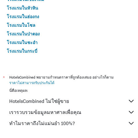
โรงแรมในหัวหิน
โรงแรมในฮ่องกง
โรงแรมในโซล
โรงแรมในป่าตอง
โรงแรมในชะอำ
โรงแรมในกระบี่
โรงแรมในซัปโปโร
โรงแรมในเกาะสมุย
โรงแรมในเซี่ยงไฮ้
*
HotelsCombined พยายามกำหนดราคาที่ถูกต้องเสมอ อย่างไรก็ตาม
ราคาไม่สามารถรับประกันได้
โรงแรมในเกาะช้าง (ตราด)
นี่คือเหตุผล:
โรงแรมในไทเป
HotelsCombined ไม่ใช่ผู้ขาย
โรงแรมในหาดใหญ่
โรงแรมในชลบุรี
เรารวบรวมข้อมูลมหาศาลเพื่อคุณ
โรงแรมในภูเก็ต
ทำไมราคาถึงไม่แม่นยำ 100%?
โรงแรมในระยอง
โรงแรมในเกียวโต