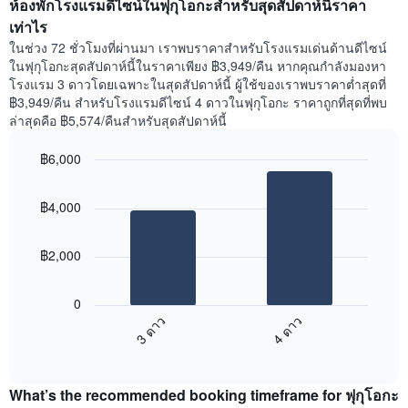
ของ
ห้องพักโรงแรมดีไซน์ในฟุกุโอกะสำหรับสุดสัปดาห์นี้ราคา
ของ
ห้อง
ห้อง
เท่าไร
พัก
พัก
ในช่วง 72 ชั่วโมงที่ผ่านมา เราพบราคาสำหรับโรงแรมเด่นด้านดีไซน์
แผนภูมิ
คืน
ในฟุกุโอกะสุดสัปดาห์นี้ในราคาเพียง ฿3,949/คืน หากคุณกำลังมองหา
มี
นี้
โรงแรม 3 ดาวโดยเฉพาะในสุดสัปดาห์นี้ ผู้ใช้ของเราพบราคาต่ำสุดที่
แกน
ที่
฿3,949/คืน สำหรับโรงแรมดีไซน์ 4 ดาวในฟุกุโอกะ ราคาถูกที่สุดที่พบ
Y
พบ
ล่าสุดคือ ฿5,574/คืนสำหรับสุดสัปดาห์นี้
1
ใน
แกน
ช่วง
แสดง
฿6,000
3
ย่าน
วัน
Bar
Chart
ที่
graphic.
chart
ที่
฿4,000
ได้
with
ผ่าน
2
รับ
มา
bars.
ความ
โดย
฿2,000
นิยม
รวบรวม
แผนภูมิ
สูงสุด
ตาม
ต่อ
ระดับ
0
ไป
ดาว
3 ดาว
4 ดาว
นี้
แผนภูมิ
End
แสดง
มี
of
ราคา
interactive
แกน
เฉลี่ย
chart
X
What’s the recommended booking timeframe for ฟุกุโอกะ
ของ
1