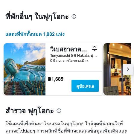
พบใน
เมื่อ
1
3
ใกล้
แกน
วัน
ถึง
ที่พักอื่นๆ ในฟุกุโอกะ
แสดง
ที่
วัน
หมวด
ผ่าน
ที่
หมู่
มา
เข้า
โรงแรม
แสดงที่พักทั้งหมด 1,982 แห่ง
พัก
ตาม
แผนภูมิ
จำนวน
มี
วีเบสฮาคาตะ โฮสเทล
ดาว
แกน
แผนภูมิ
Tenyamachi 5-9 Hakata, ฟุกุโอกะ, ญี่ปุ่น
X
มี
0.9 กม. จากใจกลางเมือง
1
แกน
แกน
Y
แสดง
1
฿1,685
จำนวน
แกน
ดูข้อเสนอ
วัน
แสดง
ก่อน
ราคา
การ
เฉลี่ย
เข้า
ของ
สำรวจ ฟุกุโอกะ
พัก
ห้อง
แผนภูมิ
พัก
มี
ใช้แผนที่เพื่อค้นหาโรงแรมในฟุกุโอกะ ใกล้จุดที่น่าสนใจที่
ใน
แกน
ช่วง
คุณจะไปบ่อยๆ การคลิกที่ชื่อที่พักจะแสดงข้อมูลเพิ่มเติมและ
Y