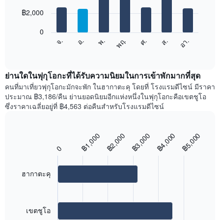
with
มี
7
฿2,000
แกน
bars.
X
1
0
แผนภูมิ
แกน
ศ.
พฤ.
พ.
อ.
จ.
อา.
ส.
ต่อ
End
แสดง
of
ไป
เดือน
interactive
นี้
chart
แผนภูมิ
แสดง
ย่านใดในฟุกุโอกะที่ได้รับความนิยมในการเข้าพักมากที่สุด
มี
ราคา
คนที่มาเที่ยวฟุกุโอกะมักจะพัก ในฮากาตะคุ โดยที่ โรงแรมดีไซน์ มีราคา
แกน
เฉลี่ย
ประมาณ ฿3,186/คืน ย่านยอดนิยมอีกแห่งหนึ่งในฟุกุโอกะคือเขตชูโอ
Y
ของ
1
ซึ่งราคาเฉลี่ยอยู่ที่ ฿4,563 ต่อคืนสำหรับโรงแรมดีไซน์
ห้อง
แกน
พัก
แแส
ใน
ดง
฿5,000
฿4,000
฿3,000
฿2,000
฿1,000
Bar
แต่ละ
Chart
ราคา
graphic.
chart
0
วัน
เฉลี่ย
with
ของ
ของ
2
สัปดาห์
bars.
ห้อง
ฮากาตะคุ
แผนภูมิ
พัก
มี
แผนภูมิ
แกน
ต่อ
X
ไป
เขตชูโอ
1
นี้