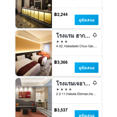
฿2,244
ดูข้อเสนอ
โรงแรม ฮากะตะ กรีน แอนเน็กซ์
3 ดาว
4-32, Hakataeki Chuo-Gai, ฟุกุโอกะ, ญี่ปุ่น
฿3,366
ดูข้อเสนอ
โรงแรมเจอาร์ คิวชู บลอสซัม ฮากาตะ เซ็นทรัล
4 ดาว
2-2-11,Hakata Ekimae,Hakata, ฟุกุโอกะ, ญี่ปุ่น
฿3,537
ดูข้อเสนอ