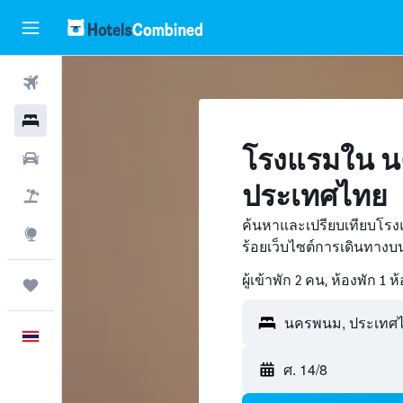
ตั๋วเครื่องบิน
โรงแรม
โรงแรมใน น
รถเช่า
ประเทศไทย
เที่ยวบิน+โรงแรม
ค้นหาและเปรียบเทียบโร
สำรวจ
ร้อยเว็บไซต์การเดินทาง
ผู้เข้าพัก 2 คน, ห้องพัก 1 ห
ทริป
ภาษาไทย
ศ. 14/8